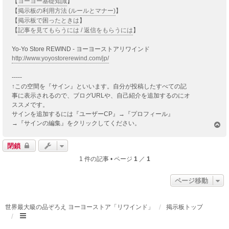
【
ヨーヨー基礎知識
】
【
掲示板の利用方法 (ルールとマナー)
】
【
掲示板で困ったときは
】
【
記事を見てもらうには / 返信をもらうには
】
Yo-Yo Store REWIND - ヨーヨーストアリワインド
http://www.yoyostorerewind.com/jp/
-----
↑この空間を『サイン』といいます。自分が投稿したすべての記
事に表示されるので、ブログURLや、自己紹介を追加するのにオ
ススメです。
サインを追加するには『ユーザーCP』→『プロフィール』
→『サインの編集』をクリックしてください。
ペ
ー
ジ
閉鎖
ト
1 件の記事 • ページ
1
／
1
ッ
プ
ページ移動
世界最大級の品ぞろえ ヨーヨーストア「リワインド」
掲示板トップ