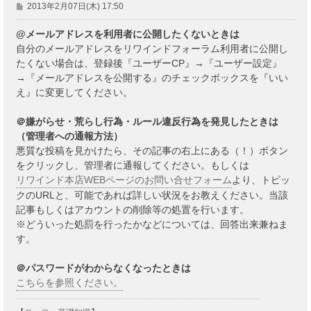
投
2013年2月07日(木) 17:50
稿
記
@メールアドレスを利用者に公開したくないときは
事
自分のメールアドレスをリワインドフォーラム利用者に公開し
たくない場合は、登録後『ユーザーCP』→『ユーザー設定』
→『メールアドレスを公開する』のチェックボックスを『いい
え』に変更してください。
＠嫌がらせ・荒らし行為・ルール違反行為を発見したときは
（管理者への通報方法）
悪質な投稿を見かけたら、その記事の右上にある（！）ボタン
をクリックし、管理者に通報してください。もしくは
リワインド本店WEBページのお問い合せフォーム
より、トピッ
クのURLと、可能であれば詳しい状況をお教えください。当該
記事もしくはアカウントの削除等の処置を行います。
※どういった処罰を行ったかなどについては、回答出来兼ねま
す。
＠パスワードがわからなくなったときは
こちらを参照ください。