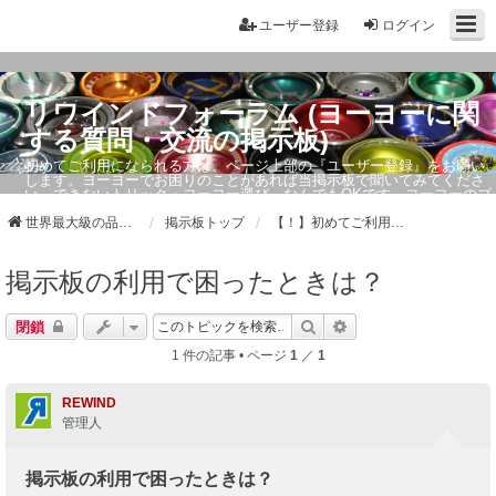
ユーザー登録
ログイン
リワインドフォーラム (ヨーヨーに関
する質問・交流の掲示板)
初めてご利用になられる方は、ページ上部の『ユーザー登録』をお願い
します。ヨーヨーでお困りのことがあれば当掲示板で聞いてみてくださ
い。できないトリック・ヨーヨー選び、なんでもOKです。ヨーヨーのプ
ロもお答えしています。
世界最大級の品ぞろえ ヨーヨーストア「リワインド」
掲示板トップ
【！】初めてご利用の方へ。利用方法・投稿ルール
掲示板の利用で困ったときは？
検索
詳細検索
閉鎖
1 件の記事 • ページ
1
／
1
REWIND
管理人
掲示板の利用で困ったときは？