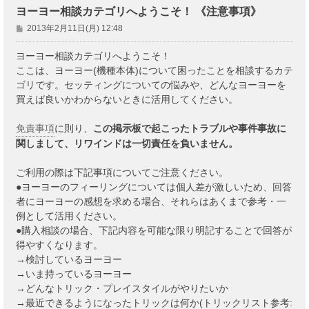
ヨーヨー相談カテゴリへようこそ！ 《注意事項》
投
2013年2月11日(月) 12:48
稿
記
ヨーヨー相談カテゴリへようこそ！
事
ここは、ヨーヨー(機種本体)について困ったことを相談するカテ
ゴリです。セッティングについての悩みや、どんなヨーヨーを
買えば良いかわからないときに活用してください。
免責事項
に則り、
この掲示板で起こったトラブルや事件事故に
関しまして、リワインドは一切責任を負いません。
ご利用の際は下記事項についてご注意ください。
●ヨーヨーのフィーリングについては個人差が激しいため、回答
者にヨーヨーの感想を求める場合、それらはあくまで参考・一
例として活用ください。
●購入相談の場合、下記内容を可能な限り明記することで回答が
得やすくなります。
→検討しているヨーヨー
→いま持っているヨーヨー
→どんなトリック・プレイスタイルがやりたいか
→最近できるようになったトリックは何か(トリックリスト参考: