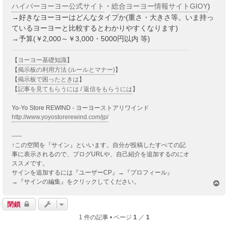
ハイパーヨーヨー公式サイト
・
総合ヨーヨー情報サイトGIOY
)
→好きなヨーヨーはどんなタイプか(重さ・大きさ等。いま持っ
ているヨーヨーと比較するとわかりやすくなります)
→予算(￥2,000～￥3,000・5000円以内 等)
【
ヨーヨー基礎知識
】
【
掲示板の利用方法 (ルールとマナー)
】
【
掲示板で困ったときは
】
【
記事を見てもらうには / 返信をもらうには
】
Yo-Yo Store REWIND - ヨーヨーストアリワインド
http://www.yoyostorerewind.com/jp/
-----
↑この空間を『サイン』といいます。自分が投稿したすべての記
事に表示されるので、ブログURLや、自己紹介を追加するのにオ
ススメです。
サインを追加するには『ユーザーCP』→『プロフィール』
→『サインの編集』をクリックしてください。
ペ
ー
ジ
閉鎖
ト
1 件の記事 • ページ
1
／
1
ッ