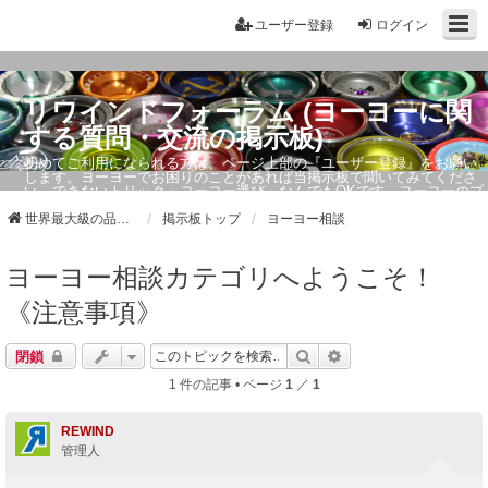
ユーザー登録
ログイン
リワインドフォーラム (ヨーヨーに関
する質問・交流の掲示板)
初めてご利用になられる方は、ページ上部の『ユーザー登録』をお願い
します。ヨーヨーでお困りのことがあれば当掲示板で聞いてみてくださ
い。できないトリック・ヨーヨー選び、なんでもOKです。ヨーヨーのプ
ロもお答えしています。
世界最大級の品ぞろえ ヨーヨーストア「リワインド」
掲示板トップ
ヨーヨー相談
ヨーヨー相談カテゴリへようこそ！
《注意事項》
検索
詳細検索
閉鎖
1 件の記事 • ページ
1
／
1
REWIND
管理人