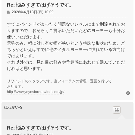
Re: 悩みすぎてはげそうです。
投
2026年4月13日(月) 10:09
稿
記
すでにバインドがまったく問題ないレベルにまで到達されてお
事
りますので、おそらくご提示いただいたどのヨーヨーも十分お
使いいただけます。
天狗のみ、幅に対し有効幅が狭いという特殊な形状のため、ど
ちらかといえばすでに他のメタルヨーヨーに慣れている方向け
ではあります。
それ以外では、見た目の好みや予算感にあわせて選んでいただ
ければと思います。
リワインドのスタッフです。当フォーラムの管理・運営を行って
おります。
http://www.yoyostorerewind.com/jp/
ペ
ー
ジ
ほっかいろ
ト
ッ
プ
Re: 悩みすぎてはげそうです。