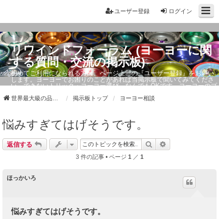
ユーザー登録
ログイン
リワインドフォーラム (ヨーヨーに関
する質問・交流の掲示板)
初めてご利用になられる方は、ページ上部の『ユーザー登録』をお願い
します。ヨーヨーでお困りのことがあれば当掲示板で聞いてみてくださ
い。できないトリック・ヨーヨー選び、なんでもOKです。ヨーヨーのプ
ロもお答えしています。
世界最大級の品ぞろえ ヨーヨーストア「リワインド」
掲示板トップ
ヨーヨー相談
悩みすぎてはげそうです。
検索
詳細検索
返信する
3 件の記事 • ページ
1
／
1
ほっかいろ
悩みすぎてはげそうです。