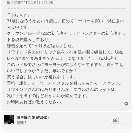
投
2026年4月11日(土) 21:58
稿
記
こんばんわ。
事
31歳になろうかという歳に、初めてヨーヨーを買い、現在激ハ
マり中です。
クラウンとループ720の初心者セットとワンスターの初心者セッ
トを現在購入しており、
練習を始めて1ヶ月ほど経ちました。
リワインドさんのトリック集をレベル低い順で練習して、現在
レベル4までまあまあできるようになりました。（EX以外）
このレベルでさらにヨーヨーが欲しくなってますが、買っても
いいでしょうか？まだ、早いですか？
買う場合、欲しいのが複数あります。
天狗、謙信、そして、バイメタルを触ってみたく、アクソノ。
リワインドさんにはありませんが、マウルさんのライトM。
次に手を出すのはどれがいいか悩んでます。
お時間あればお教えください。
ペ
ー
ジ
城戸慎也 (REWIND)
ト
管理人
ッ
プ