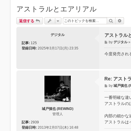
アストラルとエアリアル
検索
詳細
返信する
デジタル
アストラル
投
by
デジタル
記事:
125
稿
登録日時:
2025年3月17日(月) 23:35
記
今度発売され
事
Re: アス
投
by
城戸慎也 (R
稿
記
一番明確な違
事
アストラルの
城戸慎也 (REWIND)
管理人
内部の細かな
アストラルは
記事:
2939
登録日時:
2013年2月07日(木) 16:48