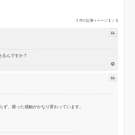
2 件の記事 • ページ
1
／
1
あるんですか？
ペ
ー
ジ
ト
ッ
プ
らず、握った感触がかなり変わっています。