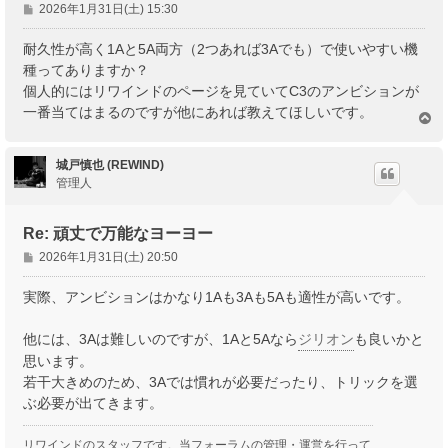
投
2026年1月31日(土) 15:30
稿
記
耐久性が高く1Aと5A両方（2つあれば3Aでも）で使いやすい機
事
種ってありますか？
個人的にはリワインドのページを見ていてC3のアンビションが
一番当てはまるのですが他にあれば教えてほしいです。
ペ
ー
ジ
城戸慎也 (REWIND)
ト
管理人
ッ
プ
Re: 頑丈で万能なヨーヨー
投
2026年1月31日(土) 20:50
稿
記
実際、アンビションはかなり1Aも3Aも5Aも適性が高いです。
事
他には、3Aは難しいのですが、1Aと5Aなら
ジリオン
も良いかと
思います。
若干大きめのため、3Aでは慣れが必要だったり、トリックを選
ぶ必要が出てきます。
リワインドのスタッフです。当フォーラムの管理・運営を行って