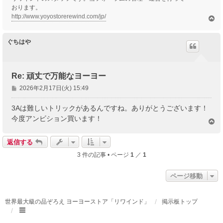
おります。
http://www.yoyostorerewind.com/jp/
ペ
ー
ジ
ぐちはや
ト
ッ
プ
Re: 頑丈で万能なヨーヨー
投
2026年2月17日(火) 15:49
稿
記
3Aは難しいトリックがあるんですね。ありがとうございます！
事
今度アンビション買います！
ペ
ー
ジ
返信する
ト
3 件の記事 • ページ
1
／
1
ッ
プ
ページ移動
世界最大級の品ぞろえ ヨーヨーストア「リワインド」
掲示板トップ