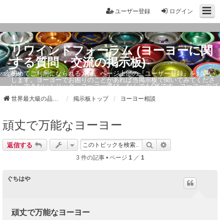
ユーザー登録
ログイン
リワインドフォーラム (ヨーヨーに関
する質問・交流の掲示板)
初めてご利用になられる方は、ページ上部の『ユーザー登録』をお願い
します。ヨーヨーでお困りのことがあれば当掲示板で聞いてみてくださ
い。できないトリック・ヨーヨー選び、なんでもOKです。ヨーヨーのプ
ロもお答えしています。
世界最大級の品ぞろえ ヨーヨーストア「リワインド」
掲示板トップ
ヨーヨー相談
頑丈で万能なヨーヨー
検索
詳細検索
返信する
3 件の記事 • ページ
1
／
1
ぐちはや
頑丈で万能なヨーヨー