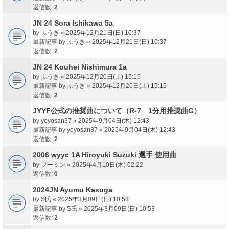
返信数:
2
JN 24 Sora Ishikawa 5a
by
ふうき
«
2025年12月21日(日) 10:37
最新記事 by
ふうき
»
2025年12月21日(日) 10:37
返信数:
2
JN 24 Kouhei Nishimura 1a
by
ふうき
«
2025年12月20日(土) 15:15
最新記事 by
ふうき
»
2025年12月20日(土) 15:15
返信数:
2
JYYF公式の推奨曲について（R-7 1分用推奨曲G）
by
yoyosan37
«
2025年9月04日(木) 12:43
最新記事 by
yoyosan37
»
2025年9月04日(木) 12:43
返信数:
2
2006 wyyc 1A Hiroyuki Suzuki 選手 使用曲
by
フーミン
«
2025年4月10日(木) 02:22
返信数:
0
2024JN Ayumu Kasuga
by
S氏
«
2025年3月09日(日) 10:53
最新記事 by
S氏
»
2025年3月09日(日) 10:53
返信数:
2