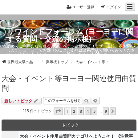
ユーザー登録
ログイン
リワインドフォーラム (ヨーヨーに関
する質問・交流の掲示板)
初めてご利用になられる方は、ページ上部の『ユーザー登録』をお願い
します。ヨーヨーでお困りのことがあれば当掲示板で聞いてみてくださ
い。できないトリック・ヨーヨー選び、なんでもOKです。ヨーヨーのプ
ロもお答えしています。
世界最大級の品ぞろえ ヨーヨーストア「リワインド」
掲示板トップ
大会・イベント等ヨーヨー関連使用曲質問
大会・イベント等ヨーヨー関連使用曲質
問
検索
詳細検索
新しいトピック
ページ
1
／
9
1
2
3
4
5
9
次へ
215 件のトピック
…
トピック
大会・イベント使用曲質問カテゴリへようこそ！ 《注意事