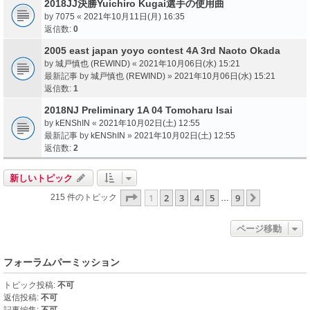
2018JJ決勝Yuichiro Kugai選手の使用曲
by
7075
«
2021年10月11日(月) 16:35
返信数:
0
2005 east japan yoyo contest 4A 3rd Naoto Okada
by
城戸慎也 (REWIND)
«
2021年10月06日(水) 15:21
最新記事 by
城戸慎也 (REWIND)
»
2021年10月06日(水) 15:21
返信数:
1
2018NJ Preliminary 1A 04 Tomoharu Isai
by
kENShIN
«
2021年10月02日(土) 12:55
最新記事 by
kENShIN
»
2021年10月02日(土) 12:55
返信数:
2
新しいトピック
ページ
1
／
9
1
2
3
4
5
9
次へ
215 件のトピック
…
ページ移動
フォーラムパーミッション
トピック投稿:
不可
返信投稿:
不可
記事編集:
不可