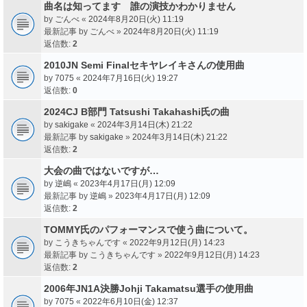
曲名は知ってます 誰の演技かわかりません
by
ごんべ
«
2024年8月20日(火) 11:19
最新記事 by
ごんべ
»
2024年8月20日(火) 11:19
返信数:
2
2010JN Semi Finalセキヤレイキさんの使用曲
by
7075
«
2024年7月16日(火) 19:27
返信数:
0
2024CJ B部門 Tatsushi Takahashi氏の曲
by
sakigake
«
2024年3月14日(木) 21:22
最新記事 by
sakigake
»
2024年3月14日(木) 21:22
返信数:
2
大会の曲ではないですが…
by
逆嶋
«
2023年4月17日(月) 12:09
最新記事 by
逆嶋
»
2023年4月17日(月) 12:09
返信数:
2
TOMMY氏のパフォーマンスで使う曲について。
by
こうきちゃんです
«
2022年9月12日(月) 14:23
最新記事 by
こうきちゃんです
»
2022年9月12日(月) 14:23
返信数:
2
2006年JN1A決勝Johji Takamatsu選手の使用曲
by
7075
«
2022年6月10日(金) 12:37