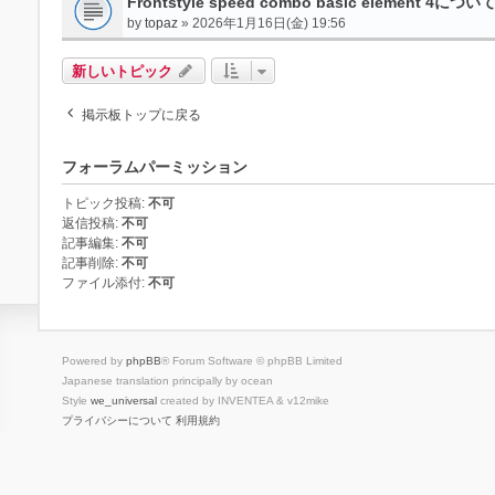
Frontstyle speed combo basic element 4につい
by
topaz
» 2026年1月16日(金) 19:56
新しいトピック
掲示板トップに戻る
フォーラムパーミッション
トピック投稿:
不可
返信投稿:
不可
記事編集:
不可
記事削除:
不可
ファイル添付:
不可
Powered by
phpBB
® Forum Software © phpBB Limited
Japanese translation principally by ocean
Style
we_universal
created by INVENTEA & v12mike
プライバシーについて
利用規約