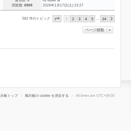
閲覧数:
6909
2026年1月17日(土) 23:27
ページ
1
／
24
1
2
3
4
5
24
次へ
582 件のトピック
…
ページ移動
掲示板トップ
掲示板の cookie を消去する
All times are
UTC+09:00