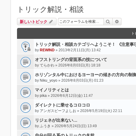
トリック解説・相談
検索
詳細検索
新しいトピック
ト
トリック解説・相談カテゴリへようこそ！ 《注意事
by
REWIND
» 2013年2月11日(月) 13:42
オフストリングの背面系の技について
by
てらかわ
» 2026年8月03日(月) 18:18
ホリゾンタル中におけるヨーヨーの傾きの方向の制
by
Niku_yoyo
» 2026年8月03日(月) 01:23
マイノリティとは
by
pika
» 2026年6月12日(金) 11:47
ダイレクトに乗せるコロコロ
by
アンガスビーフよしお
» 2026年5月19日(火) 22:11
リジェネが出来ない…
by
ふうき
» 2026年5月24日(日) 13:49
自分が回る系のトリックの名前