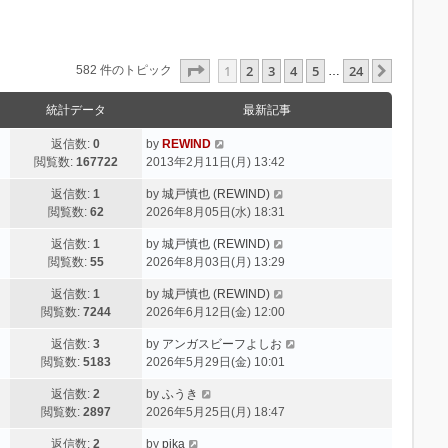
ページ
1
／
24
1
2
3
4
5
24
次へ
582 件のトピック
…
統計データ
最新記事
返信数:
0
by
REWIND
閲覧数:
167722
2013年2月11日(月) 13:42
返信数:
1
by
城戸慎也 (REWIND)
閲覧数:
62
2026年8月05日(水) 18:31
返信数:
1
by
城戸慎也 (REWIND)
閲覧数:
55
2026年8月03日(月) 13:29
返信数:
1
by
城戸慎也 (REWIND)
閲覧数:
7244
2026年6月12日(金) 12:00
返信数:
3
by
アンガスビーフよしお
閲覧数:
5183
2026年5月29日(金) 10:01
返信数:
2
by
ふうき
閲覧数:
2897
2026年5月25日(月) 18:47
返信数:
2
by
pika