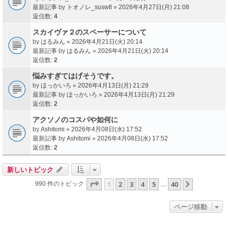
最新記事 by
トオノレ_suswtl
»
2026年4月27日(月) 21:08
返信数:
4
スカイヴァ２のスペーサーについて
by
はるみん
«
2026年4月21日(火) 20:14
最新記事 by
はるみん
»
2026年4月21日(火) 20:14
返信数:
2
悩みすぎてはげそうです。
by
ほっかいろ
«
2026年4月13日(月) 21:29
最新記事 by
ほっかいろ
»
2026年4月13日(月) 21:29
返信数:
2
アクソノのコスパや如何に
by
Ashitomi
«
2026年4月08日(水) 17:52
最新記事 by
Ashitomi
»
2026年4月08日(水) 17:52
返信数:
2
新しいトピック
ページ
1
／
40
1
2
3
4
5
40
次へ
990 件のトピック
…
ページ移動