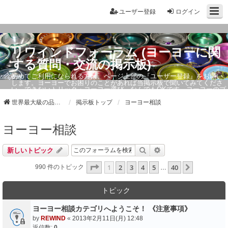
ユーザー登録
ログイン
リワインドフォーラム (ヨーヨーに関
する質問・交流の掲示板)
初めてご利用になられる方は、ページ上部の『ユーザー登録』をお願い
します。ヨーヨーでお困りのことがあれば当掲示板で聞いてみてくださ
い。できないトリック・ヨーヨー選び、なんでもOKです。ヨーヨーのプ
ロもお答えしています。
世界最大級の品ぞろえ ヨーヨーストア「リワインド」
掲示板トップ
ヨーヨー相談
ヨーヨー相談
検索
詳細検索
新しいトピック
ページ
1
／
40
1
2
3
4
5
40
次へ
990 件のトピック
…
トピック
ヨーヨー相談カテゴリへようこそ！ 《注意事項》
by
REWIND
«
2013年2月11日(月) 12:48
返信数:
0