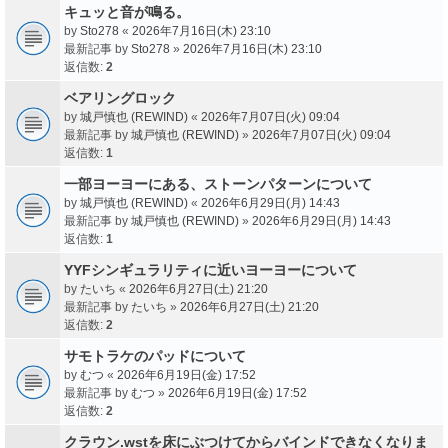
キュッと音が鳴る。
by
Sto278
«
2026年7月16日(木) 23:10
最新記事 by
Sto278
»
2026年7月16日(木) 23:10
返信数:
2
ベアリングロック
by
城戸慎也 (REWIND)
«
2026年7月07日(火) 09:04
最新記事 by
城戸慎也 (REWIND)
»
2026年7月07日(火) 09:04
返信数:
1
一部ヨーヨーにある、ストーンパターンについて
by
城戸慎也 (REWIND)
«
2026年6月29日(月) 14:43
最新記事 by
城戸慎也 (REWIND)
»
2026年6月29日(月) 14:43
返信数:
1
YYFシンギュラリティに近いヨーヨーについて
by
たいち
«
2026年6月27日(土) 21:20
最新記事 by
たいち
»
2026年6月27日(土) 21:20
返信数:
2
サモトラケのパッドについて
by
むつ
«
2026年6月19日(金) 17:52
最新記事 by
むつ
»
2026年6月19日(金) 17:52
返信数:
2
クラウン.wstを床にぶつけてからバインドできなくなりま