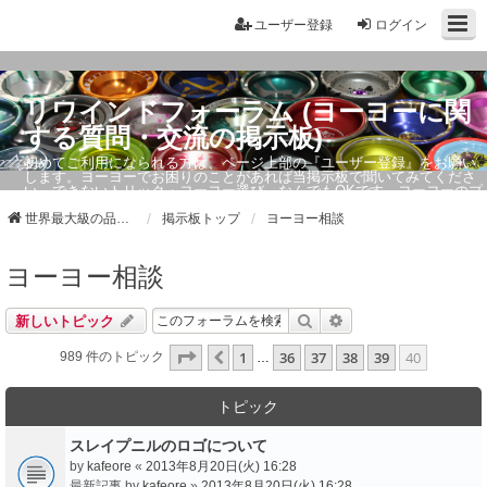
ユーザー登録
ログイン
リワインドフォーラム (ヨーヨーに関
する質問・交流の掲示板)
初めてご利用になられる方は、ページ上部の『ユーザー登録』をお願い
します。ヨーヨーでお困りのことがあれば当掲示板で聞いてみてくださ
い。できないトリック・ヨーヨー選び、なんでもOKです。ヨーヨーのプ
ロもお答えしています。
世界最大級の品ぞろえ ヨーヨーストア「リワインド」
掲示板トップ
ヨーヨー相談
ヨーヨー相談
検索
詳細検索
新しいトピック
ページ
40
／
40
1
36
37
38
39
40
１つ前へ
989 件のトピック
…
トピック
スレイプニルのロゴについて
by
kafeore
«
2013年8月20日(火) 16:28
最新記事 by
kafeore
»
2013年8月20日(火) 16:28