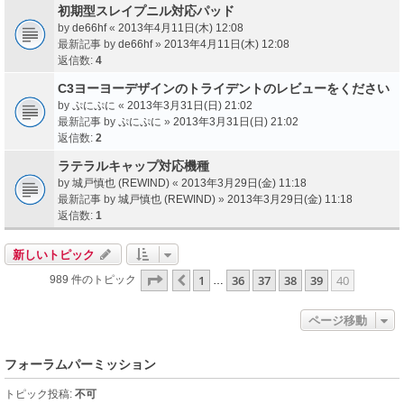
初期型スレイプニル対応パッド
by
de66hf
«
2013年4月11日(木) 12:08
最新記事 by
de66hf
»
2013年4月11日(木) 12:08
返信数:
4
C3ヨーヨーデザインのトライデントのレビューをください
by
ぷにぷに
«
2013年3月31日(日) 21:02
最新記事 by
ぷにぷに
»
2013年3月31日(日) 21:02
返信数:
2
ラテラルキャップ対応機種
by
城戸慎也 (REWIND)
«
2013年3月29日(金) 11:18
最新記事 by
城戸慎也 (REWIND)
»
2013年3月29日(金) 11:18
返信数:
1
新しいトピック
ページ
40
／
40
1
36
37
38
39
40
１つ前へ
989 件のトピック
…
ページ移動
フォーラムパーミッション
トピック投稿:
不可