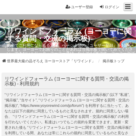
ユーザー登録
ログイン
リワインドフォーラム (ヨーヨーに関
する質問・交流の掲示板)
初めてご利用になられる方は、ページ上部の『ユーザー登録』をお願い
します。ヨーヨーでお困りのことがあれば当掲示板で聞いてみてくださ
い。できないトリック・ヨーヨー選び、なんでもOKです。ヨーヨーのプ
ロもお答えしています。
世界最大級の品ぞろえ ヨーヨーストア「リワインド」
掲示板トップ
リワインドフォーラム (ヨーヨーに関する質問・交流の掲
示板) - 利用規約
“リワインドフォーラム (ヨーヨーに関する質問・交流の掲示板)” (以下 “私達”,
“掲示板”, “当サイト”, “リワインドフォーラム (ヨーヨーに関する質問・交流の
掲示板)”, “https://www.yoyorewind.com/jp/forum”) を利用するに当たって、あ
なたは以下の規約に同意しているものと見なされます。規約に同意しない場
合、 “リワインドフォーラム (ヨーヨーに関する質問・交流の掲示板)” の利用
を行わないでください。私達はいつでもこの規約を変更できます。更新・変
更された後も “リワインドフォーラム (ヨーヨーに関する質問・交流の掲示板)”
を利用している間、あなたは常にこれらの規約に同意しているものと見なさ