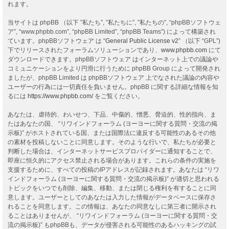
れます。
当サイトは phpBB （以下 ”私たち”, ”私たちに”, ”私たちの”, “phpBBソフトウェ
ア”, “www.phpbb.com”, “phpBB Limited”, “phpBB Teams”) によって構築され
ています。phpBBソフトウェア は “
General Public License v2
” （以下 “GPL”)
下でリリースされたフォーラムソリューションであり、
www.phpbb.com
にて
ダウンロードできます。phpBBソフトウェア はインターネット上での議論や
コミュニケーションをより円滑に行うために phpBB Group によって開発され
ましたが、phpBB Limited は phpBBソフトウェア 上でなされた議論の内容や
ユーザーの行為には一切責任を負いません。phpBB に関する詳細な情報を知
るには
https://www.phpbb.com/
をご覧ください。
あなたは、虐待的、わいせつ、下品、中傷的、憎悪、脅迫的、性的指向、ま
たはあなたの国、 “リワインドフォーラム (ヨーヨーに関する質問・交流の掲
示板)” がホストされている国、または国際法に違反する可能性のあるその他
の素材を投稿しないことに同意します。そのような行いで、私たちが必要と
判断した場合は、インターネットサービスプロバイダーに通知することで、
即座に恒久的にアクセス禁止される場合があります。これらの条件の実施を
支援するために、すべての投稿のIPアドレスが記録されます。あなたは “リワ
インドフォーラム (ヨーヨーに関する質問・交流の掲示板)” が適切と思われる
トピックをいつでも削除、編集、移動、または閉じる権利を有することに同
意します。ユーザーとしてのあなたは入力した情報がデータベースに保存さ
れることを同意します。この情報は、あなたの同意なしに第三者に開示され
ることはありませんが、 “リワインドフォーラム (ヨーヨーに関する質問・交
流の掲示板)” もphpBBも、データが侵害される可能性のあるハッキングの試