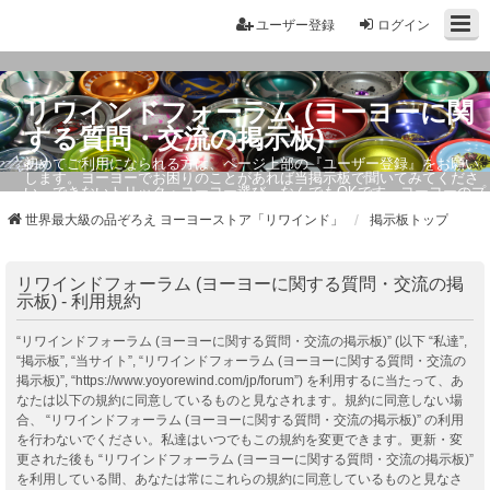
ユーザー登録
ログイン
リワインドフォーラム (ヨーヨーに関
する質問・交流の掲示板)
初めてご利用になられる方は、ページ上部の『ユーザー登録』をお願い
します。ヨーヨーでお困りのことがあれば当掲示板で聞いてみてくださ
い。できないトリック・ヨーヨー選び、なんでもOKです。ヨーヨーのプ
ロもお答えしています。
世界最大級の品ぞろえ ヨーヨーストア「リワインド」
掲示板トップ
リワインドフォーラム (ヨーヨーに関する質問・交流の掲
示板) - 利用規約
“リワインドフォーラム (ヨーヨーに関する質問・交流の掲示板)” (以下 “私達”,
“掲示板”, “当サイト”, “リワインドフォーラム (ヨーヨーに関する質問・交流の
掲示板)”, “https://www.yoyorewind.com/jp/forum”) を利用するに当たって、あ
なたは以下の規約に同意しているものと見なされます。規約に同意しない場
合、 “リワインドフォーラム (ヨーヨーに関する質問・交流の掲示板)” の利用
を行わないでください。私達はいつでもこの規約を変更できます。更新・変
更された後も “リワインドフォーラム (ヨーヨーに関する質問・交流の掲示板)”
を利用している間、あなたは常にこれらの規約に同意しているものと見なさ