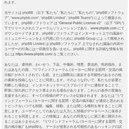
れます。
当サイトは phpBB （以下 ”私たち”, ”私たちに”, ”私たちの”, “phpBBソフトウェ
ア”, “www.phpbb.com”, “phpBB Limited”, “phpBB Teams”) によって構築され
ています。phpBBソフトウェア は “
General Public License v2
” （以下 “GPL”)
下でリリースされたフォーラムソリューションであり、
www.phpbb.com
にて
ダウンロードできます。phpBBソフトウェア はインターネット上での議論や
コミュニケーションをより円滑に行うために phpBB Group によって開発され
ましたが、phpBB Limited は phpBBソフトウェア 上でなされた議論の内容や
ユーザーの行為には一切責任を負いません。phpBB に関する詳細な情報を知
るには
https://www.phpbb.com/
をご覧ください。
あなたは、虐待的、わいせつ、下品、中傷的、憎悪、脅迫的、性的指向、ま
たはあなたの国、 “リワインドフォーラム (ヨーヨーに関する質問・交流の掲
示板)” がホストされている国、または国際法に違反する可能性のあるその他
の素材を投稿しないことに同意します。そのような行いで、私たちが必要と
判断した場合は、インターネットサービスプロバイダーに通知することで、
即座に恒久的にアクセス禁止される場合があります。これらの条件の実施を
支援するために、すべての投稿のIPアドレスが記録されます。あなたは “リワ
インドフォーラム (ヨーヨーに関する質問・交流の掲示板)” が適切と思われる
トピックをいつでも削除、編集、移動、または閉じる権利を有することに同
意します。ユーザーとしてのあなたは入力した情報がデータベースに保存さ
れることを同意します。この情報は、あなたの同意なしに第三者に開示され
ることはありませんが、 “リワインドフォーラム (ヨーヨーに関する質問・交
流の掲示板)” もphpBBも、データが侵害される可能性のあるハッキングの試