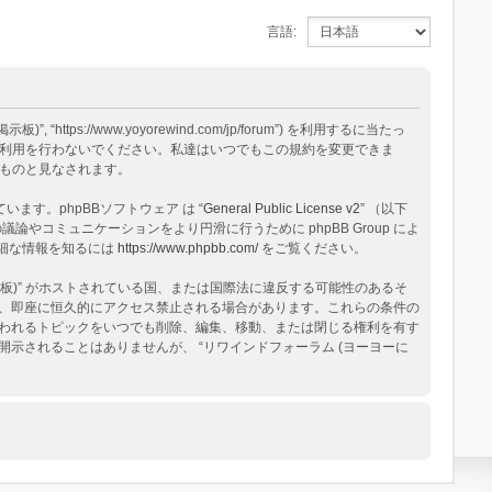
言語:
ps://www.yoyorewind.com/jp/forum”) を利用するに当たっ
 の利用を行わないでください。私達はいつでもこの規約を変更できま
るものと見なされます。
構築されています。phpBBソフトウェア は “
General Public License v2
” （以下
論やコミュニケーションをより円滑に行うために phpBB Group によ
る詳細な情報を知るには
https://www.phpbb.com/
をご覧ください。
板)” がホストされている国、または国際法に違反する可能性のあるそ
、即座に恒久的にアクセス禁止される場合があります。これらの条件の
と思われるトピックをいつでも削除、編集、移動、または閉じる権利を有す
されることはありませんが、 “リワインドフォーラム (ヨーヨーに