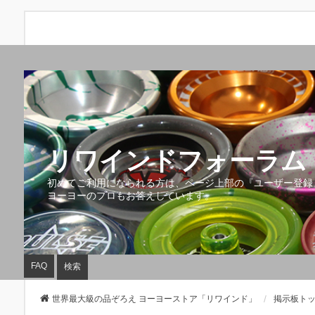
リワインドフォーラム 
初めてご利用になられる方は、ページ上部の『ユーザー登録
ヨーヨーのプロもお答えしています。
FAQ
検索
世界最大級の品ぞろえ ヨーヨーストア「リワインド」
掲示板ト