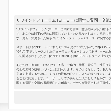
リワインドフォーラム (ヨーヨーに関する質問・交流の
“リワインドフォーラム (ヨーヨーに関する質問・交流の掲示板)” (以下 “私達”, “
て、あなたは以下の規約に同意しているものと見なされます。規約に同意
す。更新・変更された後も “リワインドフォーラム (ヨーヨーに関す
当サイトは phpBB （以下 ”私たち”, ”私たちに”, ”私たちの”, “phpBBソフトウ
“GPL”) 下でリリースされたフォーラムソリューションであり、
www.ph
って開発されましたが、phpBB Limited は phpBBソフトウェ
あなたは、虐待的、わいせつ、下品、中傷的、憎悪、脅迫的、性的指向、
の他の素材を投稿しないことに同意します。そのような行いで、私た
実施を支援するために、すべての投稿のIPアドレスが記録されます。あ
ることに同意します。ユーザーとしてのあなたは入力した情報がデータ
関する質問・交流の掲示板)” もphpBBも、データが侵害される可能