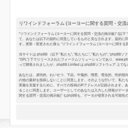
リワインドフォーラム (ヨーヨーに関する質問・交流の
“リワインドフォーラム (ヨーヨーに関する質問・交流の掲示板)” (以下 “私達”, “
て、あなたは以下の規約に同意しているものと見なされます。規約に同意
す。更新・変更された後も “リワインドフォーラム (ヨーヨーに関す
当サイトは phpBB （以下 ”私たち”, ”私たちに”, ”私たちの”, “phpBBソフトウ
“GPL”) 下でリリースされたフォーラムソリューションであり、
www.ph
って開発されましたが、phpBB Limited は phpBBソフトウェ
あなたは、虐待的、わいせつ、下品、中傷的、憎悪、脅迫的、性的指向、
の他の素材を投稿しないことに同意します。そのような行いで、私た
実施を支援するために、すべての投稿のIPアドレスが記録されます。あ
ることに同意します。ユーザーとしてのあなたは入力した情報がデータ
関する質問・交流の掲示板)” もphpBBも、データが侵害される可能