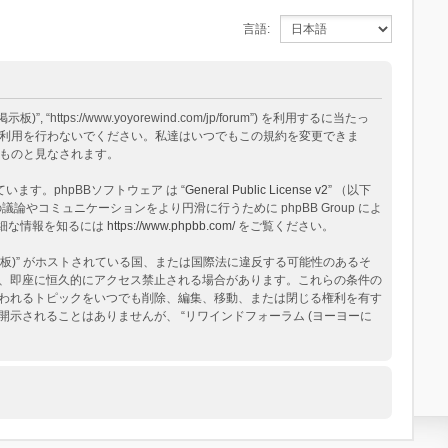
言語:
ps://www.yoyorewind.com/jp/forum”) を利用するに当たっ
 の利用を行わないでください。私達はいつでもこの規約を変更できま
るものと見なされます。
構築されています。phpBBソフトウェア は “
General Public License v2
” （以下
論やコミュニケーションをより円滑に行うために phpBB Group によ
る詳細な情報を知るには
https://www.phpbb.com/
をご覧ください。
板)” がホストされている国、または国際法に違反する可能性のあるそ
、即座に恒久的にアクセス禁止される場合があります。これらの条件の
と思われるトピックをいつでも削除、編集、移動、または閉じる権利を有す
されることはありませんが、 “リワインドフォーラム (ヨーヨーに