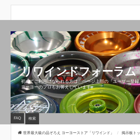
リワインドフォーラム 
初めてご利用になられる方は、ページ上部の『ユーザー登録
ヨーヨーのプロもお答えしています。
FAQ
検索
世界最大級の品ぞろえ ヨーヨーストア「リワインド」
掲示板ト