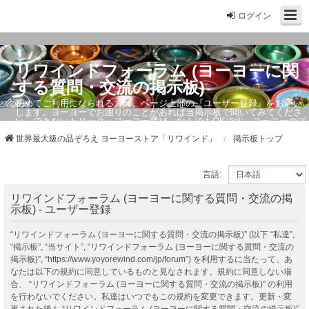
ログイン
リワインドフォーラム (ヨーヨーに関
する質問・交流の掲示板)
初めてご利用になられる方は、ページ上部の『ユーザー登録』をお願い
します。ヨーヨーでお困りのことがあれば当掲示板で聞いてみてくださ
い。できないトリック・ヨーヨー選び、なんでもOKです。ヨーヨーのプ
ロもお答えしています。
世界最大級の品ぞろえ ヨーヨーストア「リワインド」
掲示板トップ
言語:
リワインドフォーラム (ヨーヨーに関する質問・交流の掲
示板) - ユーザー登録
“リワインドフォーラム (ヨーヨーに関する質問・交流の掲示板)” (以下 “私達”,
“掲示板”, “当サイト”, “リワインドフォーラム (ヨーヨーに関する質問・交流の
掲示板)”, “https://www.yoyorewind.com/jp/forum”) を利用するに当たって、あ
なたは以下の規約に同意しているものと見なされます。規約に同意しない場
合、 “リワインドフォーラム (ヨーヨーに関する質問・交流の掲示板)” の利用
を行わないでください。私達はいつでもこの規約を変更できます。更新・変
更された後も “リワインドフォーラム (ヨーヨーに関する質問・交流の掲示板)”