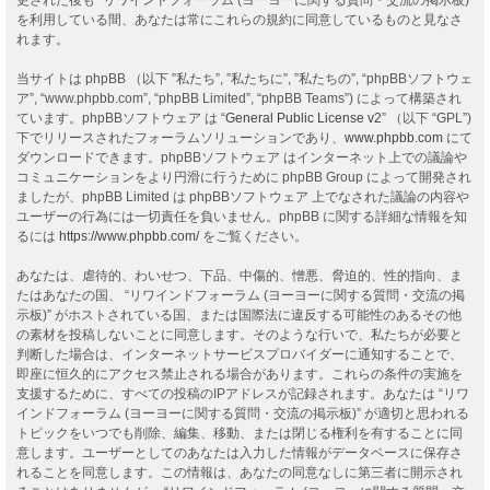
を利用している間、あなたは常にこれらの規約に同意しているものと見なさ
れます。
当サイトは phpBB （以下 ”私たち”, ”私たちに”, ”私たちの”, “phpBBソフトウェ
ア”, “www.phpbb.com”, “phpBB Limited”, “phpBB Teams”) によって構築され
ています。phpBBソフトウェア は “
General Public License v2
” （以下 “GPL”)
下でリリースされたフォーラムソリューションであり、
www.phpbb.com
にて
ダウンロードできます。phpBBソフトウェア はインターネット上での議論や
コミュニケーションをより円滑に行うために phpBB Group によって開発され
ましたが、phpBB Limited は phpBBソフトウェア 上でなされた議論の内容や
ユーザーの行為には一切責任を負いません。phpBB に関する詳細な情報を知
るには
https://www.phpbb.com/
をご覧ください。
あなたは、虐待的、わいせつ、下品、中傷的、憎悪、脅迫的、性的指向、ま
たはあなたの国、 “リワインドフォーラム (ヨーヨーに関する質問・交流の掲
示板)” がホストされている国、または国際法に違反する可能性のあるその他
の素材を投稿しないことに同意します。そのような行いで、私たちが必要と
判断した場合は、インターネットサービスプロバイダーに通知することで、
即座に恒久的にアクセス禁止される場合があります。これらの条件の実施を
支援するために、すべての投稿のIPアドレスが記録されます。あなたは “リワ
インドフォーラム (ヨーヨーに関する質問・交流の掲示板)” が適切と思われる
トピックをいつでも削除、編集、移動、または閉じる権利を有することに同
意します。ユーザーとしてのあなたは入力した情報がデータベースに保存さ
れることを同意します。この情報は、あなたの同意なしに第三者に開示され