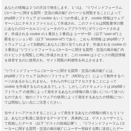
あなたの情報は２つの方法で発生します。１つは、 “リワインドフォーラム
(ヨーヨーに関する質問・交流の掲示板)” のページを閲覧することによって
phpBBソフトウェア が cookie をいくつか作成します。cookie 情報はウェブ
サーバ上にテキストファイルとして作成され、このファイルは閲覧要求の際
にあなたのローカルコンピュータのウェブブラウザにダウンロードされま
す。作成される cookie の１番目と２番目は ユーザーID （以下 “user-id”) と
匿名セッションID （以下 “session-id”) であり、これら ID情報 は phpBBソフ
トウェア によって自動的にあなたに割り当てられます。作成される cookie の
３番目は “リワインドフォーラム (ヨーヨーに関する質問・交流の掲示板)” 内
のトピックを閲覧した時に作成されます。この cookie はトピックの既読情報
を保管するのに使用され、サイト閲覧の利便性を向上させます。
“リワインドフォーラム (ヨーヨーに関する質問・交流の掲示板)” には、
phpBBソフトウェア 以外のソフトウェア （MODなど） によって動作するペ
ージがあるかもしれません。それらの中にはアクセスすることによって
cookie を作成するものもあるでしょう。しかしこのドキュメントは phpBBソ
フトウェア の使用によって発生するあなたの情報の取り扱いについて述べた
ものであり、他のソフトウェアの使用によって発生するあなたの情報につい
ては関知しない点にご注意ください。
当サイトへアクセスすることによって発生するあなたの情報の残りもう１つ
は、あなたが私達に送信するデータです。具体的には、ゲストユーザーとし
て投稿したデータ （以下 “ゲストの投稿記事”） 、“リワインドフォーラム (ヨ
ーヨーに関する質問・交流の掲示板)” にユーザー登録する際に送信したデー