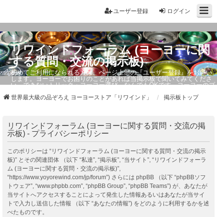
ユーザー登録
ログイン
リワインドフォーラム (ヨーヨーに関
する質問・交流の掲示板)
初めてご利用になられる方は、ページ上部の『ユーザー登録』をお願い
します。ヨーヨーでお困りのことがあれば当掲示板で聞いてみてくださ
い。できないトリック・ヨーヨー選び、なんでもOKです。ヨーヨーのプ
ロもお答えしています。
世界最大級の品ぞろえ ヨーヨーストア「リワインド」
掲示板トップ
リワインドフォーラム (ヨーヨーに関する質問・交流の掲
示板) - プライバシーポリシー
このポリシーは “リワインドフォーラム (ヨーヨーに関する質問・交流の掲示
板)” とその関連団体 （以下 “私達”, “掲示板”, “当サイト”, “リワインドフォーラ
ム (ヨーヨーに関する質問・交流の掲示板)”,
“https://www.yoyorewind.com/jp/forum”) さらには phpBB （以下 “phpBBソフ
トウェア”, “www.phpbb.com”, “phpBB Group”, “phpBB Teams”) が、あなたが
当サイトへアクセスすることによって発生した情報あるいはあなたが当サイ
トで入力し送信した情報 （以下 “あなたの情報”) をどのように利用するかを述
べたものです。