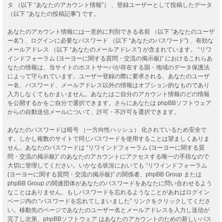
タ （以下 “あなたのアカウント情報”） 、登録ユーザーとして投稿したデータ
（以下 “あなたの投稿記事”) です。
あなたのアカウント情報には一意的に判別できる名前 （以下 “あなたのユーザ
ー名”) 、ログインに必要なパスワード （以下 “あなたのパスワード”) 、有効な
メールアドレス （以下 “あなたのメールアドレス”) が含まれています。 “リワ
インドフォーラム (ヨーヨーに関する質問・交流の掲示板)” におけるこれらあ
なたの情報は、当サイトのホストサーバが存在する国・地域のデータ保護法
によって守られています。ユーザー登録の際に要求される、あなたのユーザ
ー名、パスワード、メールアドレス以外の情報はオプション的なものであり
入力しなくてもかまいません。あなたはご自分のアカウント情報のどの情報
を公開するかをご自分で選択できます。さらにあなたは phpBBソフトウェア
からの自動送信メールについて、許可・不許可を選択できます。
あなたのパスワードは暗号 （一方向性ハッシュ） 化されているため安全で
す。しかし複数のサイトで同じパスワードを使用することは望ましくありま
せん。あなたのパスワードは “リワインドフォーラム (ヨーヨーに関する質
問・交流の掲示板)” のあなたのアカウントにアクセスする唯一の手段なので
大切に管理してください。いかなる状況においても “リワインドフォーラム
(ヨーヨーに関する質問・交流の掲示板)” の関係者、phpBB Group または
phpBB Group の関連団体があなたのパスワードをあなたに問い合わせるよう
なことはありません。もしパスワードを忘れるようなことがあればログイン
ページ内の “パスワードを忘れてしまいました” リンクをクリックしてくださ
い。移動先のページであなたのユーザー名とメールアドレスを入力し送信が
完了し次第、phpBBソフトウェア はあなたのアカウントのための新しいパス