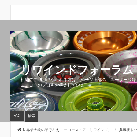
リワインドフォーラム 
初めてご利用になられる方は、ページ上部の『ユーザー登録
ヨーヨーのプロもお答えしています。
FAQ
検索
世界最大級の品ぞろえ ヨーヨーストア「リワインド」
掲示板ト