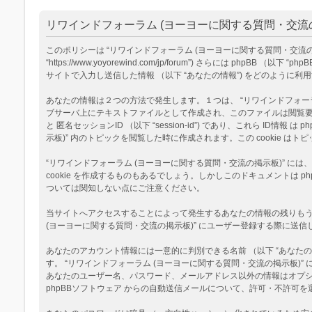
リワインドフォーラム (ヨーヨーに関する質問・交流の
このポリシーは “リワインドフォーラム (ヨーヨーに関する質問・交流の掲示板
“https://www.yoyorewind.com/jp/forum”) さらには phpB
サイトで入力し送信した情報 （以下 “あなたの情報”) をどのように
あなたの情報は２つの方法で発生します。１つは、 “リワインドフォーラム (
ブサーバ上にテキストファイルとして作成され、このファイルは閲覧要求の際に
と 匿名セッションID （以下 “session-id”) であり、これら I
示板)” 内のトピックを閲覧した時に作成されます。この cookie
“リワインドフォーラム (ヨーヨーに関する質問・交流の掲示板)” に
cookie を作成するものもあるでしょう。しかしこのドキュメントは
ついては関知しない点にご注意ください。
当サイトへアクセスすることによって発生するあなたの情報の残りもう１
(ヨーヨーに関する質問・交流の掲示板)” にユーザー登録する際に送信し
あなたのアカウント情報には一意的に判別できる名前 （以下 “あなたのユ
す。 “リワインドフォーラム (ヨーヨーに関する質問・交流の掲示板
あなたのユーザー名、パスワード、メールアドレス以外の情報はオプ
phpBBソフトウェア からの自動送信メールについて、許可・不許可を