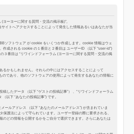
ム (ヨーヨーに関する質問・交流の掲示板)”,
BB Teams”) が、あなたが当サイトへアクセスすることによって発生した情報あるいはあなたが当
トウェア が cookie をいくつか作成します。cookie 情報はウェ
okie の１番目と２番目は ユーザーID （以下 “user-id”)
okie の３番目は “リワインドフォーラム (ヨーヨーに関する質問・交流の掲
ージがあるかもしれません。それらの中にはアクセスすることによって
べたものであり、他のソフトウェアの使用によって発生するあなたの情報に
たデータ （以下 “ゲストの投稿記事”） 、“リワインドフォーラム
（以下 “あなたの投稿記事”) です。
メールアドレス （以下 “あなたのメールアドレス”) が含まれていま
データ保護法によって守られています。ユーザー登録の際に要求される、
報のどの情報を公開するかをご自分で選択できます。さらにあなたは