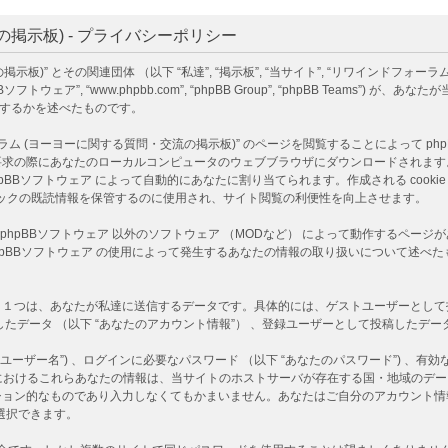
掲示板) - プライバシーポリシー
)” とその関連団体 （以下 “私達”, “掲示板”, “当サイト”, “リワインドフォーラ
B （以下 “phpBBソフトウェア”, “www.phpbb.com”, “phpBB Group”, “php
利用するかを述べたものです。
ヨーヨーに関する質問・交流の掲示板)” のページを閲覧することによって phpBBソフ
あなたのローカルコンピュータのウェブブラウザにダウンロードされます。作成される co
D情報 は phpBBソフトウェア によって自動的にあなたに割り当てられます。作成される co
 はトピックの既読情報を保管するのに使用され、サイト閲覧の利便性を向上させます。
は、phpBBソフトウェア 以外のソフトウェア （MODなど） によって動作するペ
 phpBBソフトウェア の使用によって発生するあなたの情報の取り扱いについて述
つは、あなたが私達に送信するデータです。具体的には、ゲストユーザーとして投稿し
たデータ （以下 “あなたのアカウント情報”） 、登録ユーザーとして投稿したデータ 
ーザー名”) 、ログインに必要なパスワード （以下 “あなたのパスワード”) 、有効な
)” におけるこれらあなたの情報は、当サイトのホストサーバが存在する国・地域の
ション的なものであり入力しなくてもかまいません。あなたはご自分のアカウント情
選択できます。