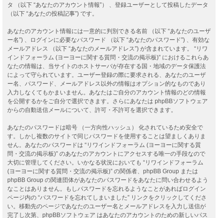
タ （以下 “あなたのアカウント情報”） 、登録ユーザーとして投稿したデータ
（以下 “あなたの投稿記事”) です。
あなたのアカウント情報には一意的に判別できる名前 （以下 “あなたのユーザ
ー名”) 、ログインに必要なパスワード （以下 “あなたのパスワード”) 、有効な
メールアドレス （以下 “あなたのメールアドレス”) が含まれています。 “リワ
インドフォーラム (ヨーヨーに関する質問・交流の掲示板)” におけるこれらあ
なたの情報は、当サイトのホストサーバが存在する国・地域のデータ保護法
によって守られています。ユーザー登録の際に要求される、あなたのユーザ
ー名、パスワード、メールアドレス以外の情報はオプション的なものであり
入力しなくてもかまいません。あなたはご自分のアカウント情報のどの情報
を公開するかをご自分で選択できます。さらにあなたは phpBBソフトウェア
からの自動送信メールについて、許可・不許可を選択できます。
あなたのパスワードは暗号 （一方向性ハッシュ） 化されているため安全で
す。しかし複数のサイトで同じパスワードを使用することは望ましくありま
せん。あなたのパスワードは “リワインドフォーラム (ヨーヨーに関する質
問・交流の掲示板)” のあなたのアカウントにアクセスする唯一の手段なので
大切に管理してください。いかなる状況においても “リワインドフォーラム
(ヨーヨーに関する質問・交流の掲示板)” の関係者、phpBB Group または
phpBB Group の関連団体があなたのパスワードをあなたに問い合わせるよう
なことはありません。もしパスワードを忘れるようなことがあればログイン
ページ内の “パスワードを忘れてしまいました” リンクをクリックしてくださ
い。移動先のページであなたのユーザー名とメールアドレスを入力し送信が
完了し次第、phpBBソフトウェア はあなたのアカウントのための新しいパス