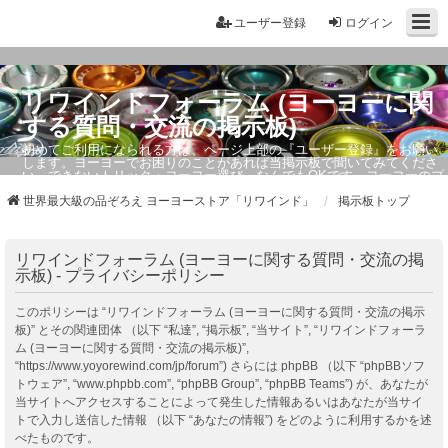
ユーザー登録
ログイン
リワインドフォーラム (ヨーヨーに関
する質問・交流の掲示板)
初めてご利用になられる方は、ページ上部の『ユーザー登録』をお願い
します。ヨーヨーでお困りのことがあれば当掲示板で聞いてみてくださ
い。できないトリック・ヨーヨー選び、なんでもOKです。ヨーヨーのプ
ロもお答えしています。
世界最大級の品ぞろえ ヨーヨーストア「リワインド」
掲示板トップ
リワインドフォーラム (ヨーヨーに関する質問・交流の掲
示板) - プライバシーポリシー
このポリシーは “リワインドフォーラム (ヨーヨーに関する質問・交流の掲示
板)” とその関連団体 （以下 “私達”, “掲示板”, “当サイト”, “リワインドフォーラ
ム (ヨーヨーに関する質問・交流の掲示板)”,
“https://www.yoyorewind.com/jp/forum”) さらには phpBB （以下 “phpBBソフ
トウェア”, “www.phpbb.com”, “phpBB Group”, “phpBB Teams”) が、あなたが
当サイトへアクセスすることによって発生した情報あるいはあなたが当サイ
トで入力し送信した情報 （以下 “あなたの情報”) をどのように利用するかを述
べたものです。