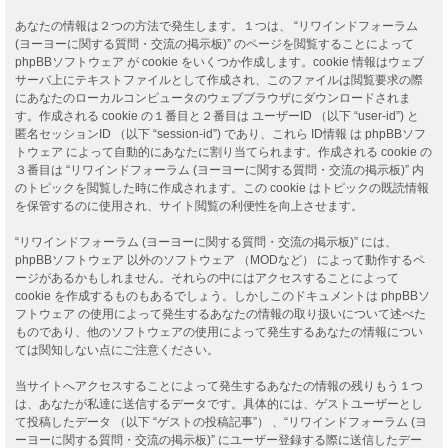
あなたの情報は２つの方法で発生します。１つは、 “リワインドフォーラム
(ヨーヨーに関する質問・交流の掲示板)” のページを閲覧することによって
phpBBソフトウェア が cookie をいくつか作成します。cookie 情報はウェブ
サーバ上にテキストファイルとして作成され、このファイルは閲覧要求の際
にあなたのローカルコンピュータのウェブブラウザにダウンロードされま
す。作成される cookie の１番目と２番目は ユーザーID （以下 “user-id”) と
匿名セッションID （以下 “session-id”) であり、これら ID情報 は phpBBソフ
トウェア によって自動的にあなたに割り当てられます。作成される cookie の
３番目は “リワインドフォーラム (ヨーヨーに関する質問・交流の掲示板)” 内
のトピックを閲覧した時に作成されます。この cookie はトピックの既読情報
を保管するのに使用され、サイト閲覧の利便性を向上させます。
“リワインドフォーラム (ヨーヨーに関する質問・交流の掲示板)” には、
phpBBソフトウェア 以外のソフトウェア （MODなど） によって動作するペ
ージがあるかもしれません。それらの中にはアクセスすることによって
cookie を作成するものもあるでしょう。しかしこのドキュメントは phpBBソ
フトウェア の使用によって発生するあなたの情報の取り扱いについて述べた
ものであり、他のソフトウェアの使用によって発生するあなたの情報につい
ては関知しない点にご注意ください。
当サイトへアクセスすることによって発生するあなたの情報の残りもう１つ
は、あなたが私達に送信するデータです。具体的には、ゲストユーザーとし
て投稿したデータ （以下 “ゲストの投稿記事”） 、“リワインドフォーラム (ヨ
ーヨーに関する質問・交流の掲示板)” にユーザー登録する際に送信したデー