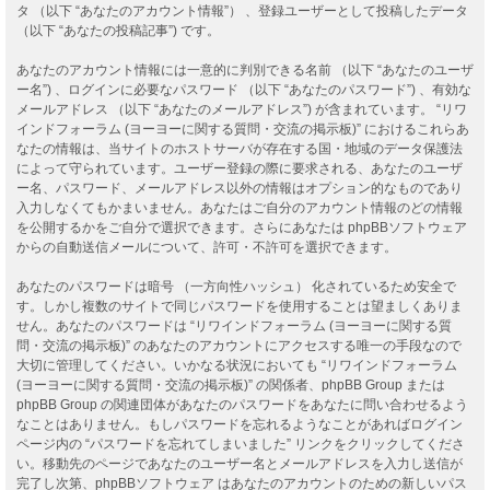
タ （以下 “あなたのアカウント情報”） 、登録ユーザーとして投稿したデータ
（以下 “あなたの投稿記事”) です。
あなたのアカウント情報には一意的に判別できる名前 （以下 “あなたのユーザ
ー名”) 、ログインに必要なパスワード （以下 “あなたのパスワード”) 、有効な
メールアドレス （以下 “あなたのメールアドレス”) が含まれています。 “リワ
インドフォーラム (ヨーヨーに関する質問・交流の掲示板)” におけるこれらあ
なたの情報は、当サイトのホストサーバが存在する国・地域のデータ保護法
によって守られています。ユーザー登録の際に要求される、あなたのユーザ
ー名、パスワード、メールアドレス以外の情報はオプション的なものであり
入力しなくてもかまいません。あなたはご自分のアカウント情報のどの情報
を公開するかをご自分で選択できます。さらにあなたは phpBBソフトウェア
からの自動送信メールについて、許可・不許可を選択できます。
あなたのパスワードは暗号 （一方向性ハッシュ） 化されているため安全で
す。しかし複数のサイトで同じパスワードを使用することは望ましくありま
せん。あなたのパスワードは “リワインドフォーラム (ヨーヨーに関する質
問・交流の掲示板)” のあなたのアカウントにアクセスする唯一の手段なので
大切に管理してください。いかなる状況においても “リワインドフォーラム
(ヨーヨーに関する質問・交流の掲示板)” の関係者、phpBB Group または
phpBB Group の関連団体があなたのパスワードをあなたに問い合わせるよう
なことはありません。もしパスワードを忘れるようなことがあればログイン
ページ内の “パスワードを忘れてしまいました” リンクをクリックしてくださ
い。移動先のページであなたのユーザー名とメールアドレスを入力し送信が
完了し次第、phpBBソフトウェア はあなたのアカウントのための新しいパス