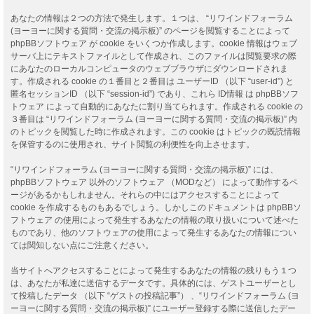
あなたの情報は２つの方法で発生します。１つは、 “リワインドフォーラム
(ヨーヨーに関する質問・交流の掲示板)” のページを閲覧することによって
phpBBソフトウェア が cookie をいくつか作成します。cookie 情報はウェブ
サーバ上にテキストファイルとして作成され、このファイルは閲覧要求の際
にあなたのローカルコンピュータのウェブブラウザにダウンロードされま
す。作成される cookie の１番目と２番目は ユーザーID （以下 “user-id”) と
匿名セッションID （以下 “session-id”) であり、これら ID情報 は phpBBソフ
トウェア によって自動的にあなたに割り当てられます。作成される cookie の
３番目は “リワインドフォーラム (ヨーヨーに関する質問・交流の掲示板)” 内
のトピックを閲覧した時に作成されます。この cookie はトピックの既読情報
を保管するのに使用され、サイト閲覧の利便性を向上させます。
“リワインドフォーラム (ヨーヨーに関する質問・交流の掲示板)” には、
phpBBソフトウェア 以外のソフトウェア （MODなど） によって動作するペ
ージがあるかもしれません。それらの中にはアクセスすることによって
cookie を作成するものもあるでしょう。しかしこのドキュメントは phpBBソ
フトウェア の使用によって発生するあなたの情報の取り扱いについて述べた
ものであり、他のソフトウェアの使用によって発生するあなたの情報につい
ては関知しない点にご注意ください。
当サイトへアクセスすることによって発生するあなたの情報の残りもう１つ
は、あなたが私達に送信するデータです。具体的には、ゲストユーザーとし
て投稿したデータ （以下 “ゲストの投稿記事”） 、“リワインドフォーラム (ヨ
ーヨーに関する質問・交流の掲示板)” にユーザー登録する際に送信したデー