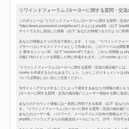
リワインドフォーラム (ヨーヨーに関する質問・交流の
このポリシーは “リワインドフォーラム (ヨーヨーに関する質問・交流の掲示板
“https://www.yoyorewind.com/jp/forum”) さらには phpB
サイトで入力し送信した情報 （以下 “あなたの情報”) をどのように
あなたの情報は２つの方法で発生します。１つは、 “リワインドフォーラム (
ブサーバ上にテキストファイルとして作成され、このファイルは閲覧要求の際に
と 匿名セッションID （以下 “session-id”) であり、これら I
示板)” 内のトピックを閲覧した時に作成されます。この cookie
“リワインドフォーラム (ヨーヨーに関する質問・交流の掲示板)” に
cookie を作成するものもあるでしょう。しかしこのドキュメントは
ついては関知しない点にご注意ください。
当サイトへアクセスすることによって発生するあなたの情報の残りもう１
(ヨーヨーに関する質問・交流の掲示板)” にユーザー登録する際に送信し
あなたのアカウント情報には一意的に判別できる名前 （以下 “あなたのユ
す。 “リワインドフォーラム (ヨーヨーに関する質問・交流の掲示板
あなたのユーザー名、パスワード、メールアドレス以外の情報はオプ
phpBBソフトウェア からの自動送信メールについて、許可・不許可を