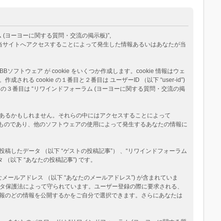
ム (ヨーヨーに関する質問・交流の掲示板)”,
BB Teams”) が、あなたが当サイトへアクセスすることによって発生した情報あるいはあなたが当
トウェア が cookie をいくつか作成します。cookie 情報はウェ
okie の１番目と２番目は ユーザーID （以下 “user-id”)
okie の３番目は “リワインドフォーラム (ヨーヨーに関する質問・交流の掲
ージがあるかもしれません。それらの中にはアクセスすることによって
べたものであり、他のソフトウェアの使用によって発生するあなたの情報に
たデータ （以下 “ゲストの投稿記事”） 、“リワインドフォーラム
（以下 “あなたの投稿記事”) です。
メールアドレス （以下 “あなたのメールアドレス”) が含まれていま
データ保護法によって守られています。ユーザー登録の際に要求される、
報のどの情報を公開するかをご自分で選択できます。さらにあなたは