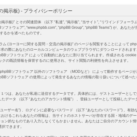
掲示板) - プライバシーポリシー
)” とその関連団体 （以下 “私達”, “掲示板”, “当サイト”, “リワインドフォーラ
B （以下 “phpBBソフトウェア”, “www.phpbb.com”, “phpBB Group”, “php
利用するかを述べたものです。
ヨーヨーに関する質問・交流の掲示板)” のページを閲覧することによって phpBBソフ
あなたのローカルコンピュータのウェブブラウザにダウンロードされます。作成される co
D情報 は phpBBソフトウェア によって自動的にあなたに割り当てられます。作成される co
 はトピックの既読情報を保管するのに使用され、サイト閲覧の利便性を向上させます。
は、phpBBソフトウェア 以外のソフトウェア （MODなど） によって動作するペ
 phpBBソフトウェア の使用によって発生するあなたの情報の取り扱いについて述
つは、あなたが私達に送信するデータです。具体的には、ゲストユーザーとして投稿し
たデータ （以下 “あなたのアカウント情報”） 、登録ユーザーとして投稿したデータ 
ーザー名”) 、ログインに必要なパスワード （以下 “あなたのパスワード”) 、有効な
)” におけるこれらあなたの情報は、当サイトのホストサーバが存在する国・地域の
ション的なものであり入力しなくてもかまいません。あなたはご自分のアカウント情
選択できます。