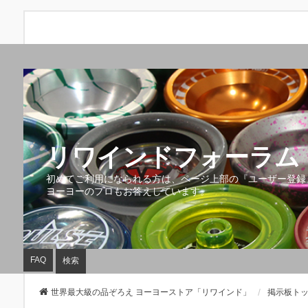
リワインドフォーラム 
初めてご利用になられる方は、ページ上部の『ユーザー登録
ヨーヨーのプロもお答えしています。
FAQ
検索
世界最大級の品ぞろえ ヨーヨーストア「リワインド」
掲示板ト