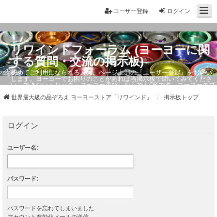
ユーザー登録
ログイン
リワインドフォーラム (ヨーヨーに関
する質問・交流の掲示板)
初めてご利用になられる方は、ページ上部の『ユーザー登録』をお願い
します。ヨーヨーでお困りのことがあれば当掲示板で聞いてみてくださ
い。できないトリック・ヨーヨー選び、なんでもOKです。ヨーヨーのプ
ロもお答えしています。
世界最大級の品ぞろえ ヨーヨーストア「リワインド」
掲示板トップ
ログイン
ユーザー名:
パスワード:
パスワードを忘れてしまいました
アカウント有効化メールの送信