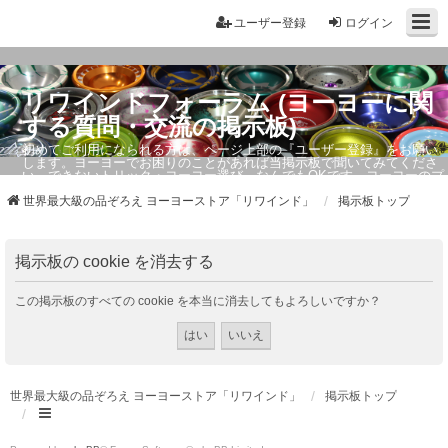
ユーザー登録
ログイン
リワインドフォーラム (ヨーヨーに関
する質問・交流の掲示板)
初めてご利用になられる方は、ページ上部の『ユーザー登録』をお願い
します。ヨーヨーでお困りのことがあれば当掲示板で聞いてみてくださ
い。できないトリック・ヨーヨー選び、なんでもOKです。ヨーヨーのプ
ロもお答えしています。
世界最大級の品ぞろえ ヨーヨーストア「リワインド」
掲示板トップ
掲示板の cookie を消去する
この掲示板のすべての cookie を本当に消去してもよろしいですか？
世界最大級の品ぞろえ ヨーヨーストア「リワインド」
掲示板トップ