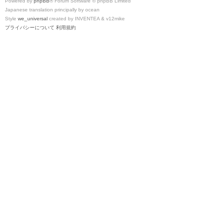
Powered by
phpBB
® Forum Software © phpBB Limited
Japanese translation principally by ocean
Style
we_universal
created by INVENTEA & v12mike
プライバシーについて
利用規約