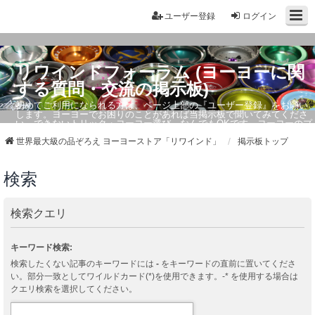
ユーザー登録
ログイン
リワインドフォーラム (ヨーヨーに関
する質問・交流の掲示板)
初めてご利用になられる方は、ページ上部の『ユーザー登録』をお願い
します。ヨーヨーでお困りのことがあれば当掲示板で聞いてみてくださ
い。できないトリック・ヨーヨー選び、なんでもOKです。ヨーヨーのプ
ロもお答えしています。
世界最大級の品ぞろえ ヨーヨーストア「リワインド」
掲示板トップ
検索
検索クエリ
キーワード検索:
検索したくない記事のキーワードには
-
をキーワードの直前に置いてくださ
い。部分一致としてワイルドカード(*)を使用できます。-* を使用する場合は
クエリ検索を選択してください。