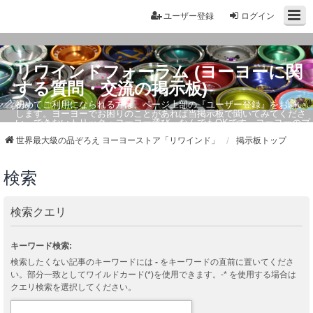
ユーザー登録
ログイン
リワインドフォーラム (ヨーヨーに関
する質問・交流の掲示板)
初めてご利用になられる方は、ページ上部の『ユーザー登録』をお願い
します。ヨーヨーでお困りのことがあれば当掲示板で聞いてみてくださ
い。できないトリック・ヨーヨー選び、なんでもOKです。ヨーヨーのプ
ロもお答えしています。
世界最大級の品ぞろえ ヨーヨーストア「リワインド」
掲示板トップ
検索
検索クエリ
キーワード検索:
検索したくない記事のキーワードには
-
をキーワードの直前に置いてくださ
い。部分一致としてワイルドカード(*)を使用できます。-* を使用する場合は
クエリ検索を選択してください。