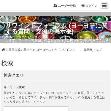
ユーザー登録
ログイン
リワインドフォーラム (ヨーヨーに関
する質問・交流の掲示板)
初めてご利用になられる方は、ページ上部の『ユーザー登録』をお願い
します。ヨーヨーでお困りのことがあれば当掲示板で聞いてみてくださ
い。できないトリック・ヨーヨー選び、なんでもOKです。ヨーヨーのプ
ロもお答えしています。
世界最大級の品ぞろえ ヨーヨーストア「リワインド」
掲示板トップ
検索
検索クエリ
キーワード検索:
検索したくない記事のキーワードには
-
をキーワードの直前に置いてくださ
い。部分一致としてワイルドカード(*)を使用できます。-* を使用する場合は
クエリ検索を選択してください。