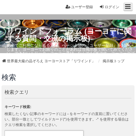
ユーザー登録
ログイン
リワインドフォーラム (ヨーヨーに関
する質問・交流の掲示板)
初めてご利用になられる方は、ページ上部の『ユーザー登録』をお願い
します。ヨーヨーでお困りのことがあれば当掲示板で聞いてみてくださ
い。できないトリック・ヨーヨー選び、なんでもOKです。ヨーヨーのプ
ロもお答えしています。
世界最大級の品ぞろえ ヨーヨーストア「リワインド」
掲示板トップ
検索
検索クエリ
キーワード検索:
検索したくない記事のキーワードには
-
をキーワードの直前に置いてくださ
い。部分一致としてワイルドカード(*)を使用できます。-* を使用する場合は
クエリ検索を選択してください。