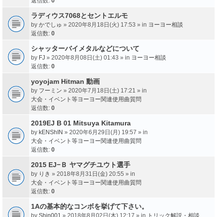
返信数:
0
ラディウス7068とセントエルモ
by
かでしゅ
» 2020年8月18日(火) 17:53 » in
ヨーヨー相談
返信数:
0
シャッターバイメタルなどについて
by
FJ
» 2020年8月08日(土) 01:43 » in
ヨーヨー相談
返信数:
0
yoyojam Hitman 動画
by
フーミン
» 2020年7月18日(土) 17:21 » in
大会・イベント等ヨーヨー関連使用曲質問
返信数:
0
2019EJ B 01 Mitsuya Kitamura
by
kENShIN
» 2020年6月29日(月) 19:57 » in
大会・イベント等ヨーヨー関連使用曲質問
返信数:
0
2015 EJ−Ｂ ヤマグチユウト選手
by
りき
» 2018年8月31日(金) 20:55 » in
大会・イベント等ヨーヨー関連使用曲質問
返信数:
0
1Aの基本的なコンボを挙げて下さい。
by
Shin001
» 2018年8月02日(木) 12:17 » in
トリック解説・相談