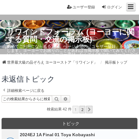
ユーザー登録
ログイン
リワインドフォーラム (ヨーヨーに関
する質問・交流の掲示板)
初めてご利用になられる方は、ページ上部の『ユーザー登録』をお願い
します。ヨーヨーでお困りのことがあれば当掲示板で聞いてみてくださ
い。できないトリック・ヨーヨー選び、なんでもOKです。ヨーヨーのプ
ロもお答えしています。
世界最大級の品ぞろえ ヨーヨーストア「リワインド」
掲示板トップ
未返信トピック
詳細検索ページに戻る
検索
詳細検索
1
2
次へ
検索結果 42 件
トピック
2024EJ 1A Final 01 Toya Kobayashi