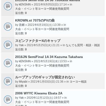
by
kENShIN
» 2021年9月05日(日) 17:14 » in
大会・イベント等ヨーヨー関連使用曲質問
返信数:
0
KROWN.st 7075のPVの曲
by
吾郷
» 2021年6月19日(土) 13:39 » in
大会・イベント等ヨーヨー関連使用曲質問
返信数:
0
スピンファクターXのキャップ
by
Yak
» 2021年5月25日(火) 21:21 » in
なんでも質問・相談・雑談
返信数:
0
2016JN SemiFinal 1A 34 Kazuma Takahara
by
kENShIN
» 2021年5月19日(水) 13:53 » in
大会・イベント等ヨーヨー関連使用曲質問
返信数:
0
ループアップのギャップが固定されない
by
Miyabi
» 2021年1月03日(日) 21:36 » in
ヨーヨー相談
返信数:
0
2006 WYYC Kiwamu Ebata 2A
by
Yak
» 2020年12月12日(土) 19:57 » in
大会・イベント等ヨーヨー関連使用曲質問