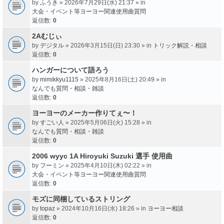
by
ふうき
» 2026年7月29日(水) 21:37 » in
大会・イベント等ヨーヨー関連使用曲質問
返信数:
0
2Aむじぃ
by
デジタル
» 2026年3月15日(日) 23:30 » in
トリック解説・相談
返信数:
0
ハンガーについて語ろう
by
mimikkyu1115
» 2025年8月16日(土) 20:49 » in
なんでも質問・相談・雑談
返信数:
0
ヨーヨーのメーカー作りてぇ〜！
by
すごい人
» 2025年5月06日(火) 15:28 » in
なんでも質問・相談・雑談
返信数:
0
2006 wyyc 1A Hiroyuki Suzuki 選手 使用曲
by
フーミン
» 2025年4月10日(木) 02:22 » in
大会・イベント等ヨーヨー関連使用曲質問
返信数:
0
モズに同梱しているストリング
by
topaz
» 2024年10月16日(水) 18:26 » in
ヨーヨー相談
返信数:
0