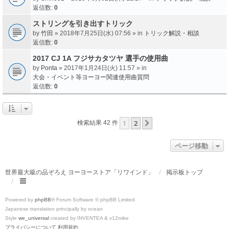
返信数:
0
ストリングを引き出すトリック
by
竹田
» 2018年7月25日(水) 07:56 » in
トリック解説・相談
返信数:
0
2017 CJ 1A フジサカタツヤ 選手の使用曲
by
Ponta
» 2017年1月24日(火) 11:57 » in
大会・イベント等ヨーヨー関連使用曲質問
返信数:
0
1
2
次へ
検索結果 42 件
ページ移動
世界最大級の品ぞろえ ヨーヨーストア「リワインド」
掲示板トップ
Powered by
phpBB
® Forum Software © phpBB Limited
Japanese translation principally by ocean
Style
we_universal
created by INVENTEA & v12mike
プライバシーについて
利用規約