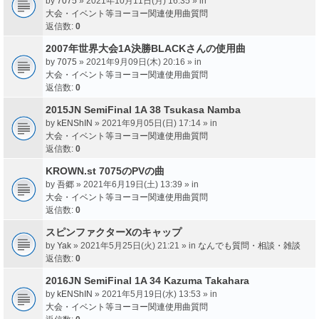
by
7075
» 2021年10月11日(月) 16:35 » in
大会・イベント等ヨーヨー関連使用曲質問
返信数:
0
2007年世界大会1A決勝BLACKさんの使用曲
by
7075
» 2021年9月09日(木) 20:16 » in
大会・イベント等ヨーヨー関連使用曲質問
返信数:
0
2015JN SemiFinal 1A 38 Tsukasa Namba
by
kENShIN
» 2021年9月05日(日) 17:14 » in
大会・イベント等ヨーヨー関連使用曲質問
返信数:
0
KROWN.st 7075のPVの曲
by
吾郷
» 2021年6月19日(土) 13:39 » in
大会・イベント等ヨーヨー関連使用曲質問
返信数:
0
スピンファクターXのキャップ
by
Yak
» 2021年5月25日(火) 21:21 » in
なんでも質問・相談・雑談
返信数:
0
2016JN SemiFinal 1A 34 Kazuma Takahara
by
kENShIN
» 2021年5月19日(水) 13:53 » in
大会・イベント等ヨーヨー関連使用曲質問