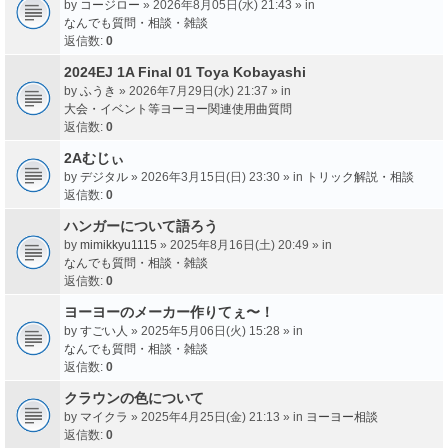
by
コージロー
» 2026年8月05日(水) 21:43 » in
なんでも質問・相談・雑談
返信数:
0
2024EJ 1A Final 01 Toya Kobayashi
by
ふうき
» 2026年7月29日(水) 21:37 » in
大会・イベント等ヨーヨー関連使用曲質問
返信数:
0
2Aむじぃ
by
デジタル
» 2026年3月15日(日) 23:30 » in
トリック解説・相談
返信数:
0
ハンガーについて語ろう
by
mimikkyu1115
» 2025年8月16日(土) 20:49 » in
なんでも質問・相談・雑談
返信数:
0
ヨーヨーのメーカー作りてぇ〜！
by
すごい人
» 2025年5月06日(火) 15:28 » in
なんでも質問・相談・雑談
返信数:
0
クラウンの色について
by
マイクラ
» 2025年4月25日(金) 21:13 » in
ヨーヨー相談
返信数:
0