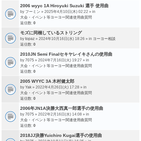
2006 wyyc 1A Hiroyuki Suzuki 選手 使用曲
by
フーミン
» 2025年4月10日(木) 02:22 » in
大会・イベント等ヨーヨー関連使用曲質問
返信数:
0
モズに同梱しているストリング
by
topaz
» 2024年10月16日(水) 18:26 » in
ヨーヨー相談
返信数:
0
2010JN Semi Finalセキヤレイキさんの使用曲
by
7075
» 2024年7月16日(火) 19:27 » in
大会・イベント等ヨーヨー関連使用曲質問
返信数:
0
2005 WYYC 3A 木村健太郎
by
Yak
» 2022年4月26日(火) 17:28 » in
大会・イベント等ヨーヨー関連使用曲質問
返信数:
0
2006年JN1A決勝大西真一郎選手の使用曲
by
7075
» 2022年2月16日(水) 14:08 » in
大会・イベント等ヨーヨー関連使用曲質問
返信数:
0
2018JJ決勝Yuichiro Kugai選手の使用曲