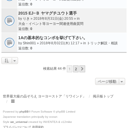
返信数:
0
2015 EJ−Ｂ ヤマグチユウト選手
by
りき
» 2018年8月31日(金) 20:55 » in
大会・イベント等ヨーヨー関連使用曲質問
返信数:
0
1Aの基本的なコンボを挙げて下さい。
by
Shin001
» 2018年8月02日(木) 12:17 » in
トリック解説・相談
返信数:
0
1
2
次へ
検索結果 44 件
ページ移動
世界最大級の品ぞろえ ヨーヨーストア「リワインド」
掲示板トップ
Powered by
phpBB
® Forum Software © phpBB Limited
Japanese translation principally by ocean
Style
we_universal
created by INVENTEA & v12mike
プライバシーについて
利用規約