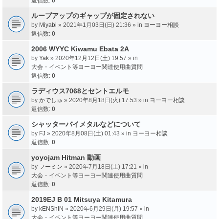
返信数:
0
ループアップのギャップが固定されない
by
Miyabi
» 2021年1月03日(日) 21:36 » in
ヨーヨー相談
返信数:
0
2006 WYYC Kiwamu Ebata 2A
by
Yak
» 2020年12月12日(土) 19:57 » in
大会・イベント等ヨーヨー関連使用曲質問
返信数:
0
ラディウス7068とセントエルモ
by
かでしゅ
» 2020年8月18日(火) 17:53 » in
ヨーヨー相談
返信数:
0
シャッターバイメタルなどについて
by
FJ
» 2020年8月08日(土) 01:43 » in
ヨーヨー相談
返信数:
0
yoyojam Hitman 動画
by
フーミン
» 2020年7月18日(土) 17:21 » in
大会・イベント等ヨーヨー関連使用曲質問
返信数:
0
2019EJ B 01 Mitsuya Kitamura
by
kENShIN
» 2020年6月29日(月) 19:57 » in
大会・イベント等ヨーヨー関連使用曲質問