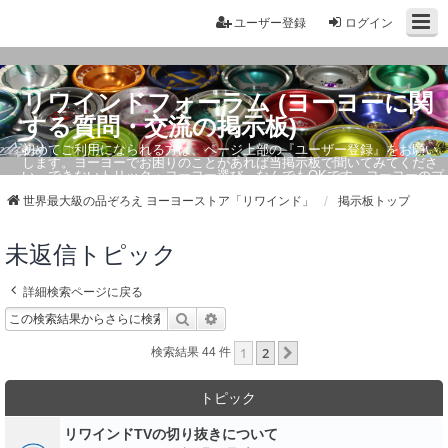
ユーザー登録
ログイン
リワインドフォーラム (ヨーヨーに関
する質問・交流の掲示板)
初めてご利用になられる方は、ページ上部の『ユーザー登録』をお願い
します。ヨーヨーでお困りのことがあれば当掲示板で聞いてみてくださ
い。できないトリック・ヨーヨー選び、なんでもOKです。ヨーヨーのプ
ロもお答えしています。
世界最大級の品ぞろえ ヨーヨーストア「リワインド」
掲示板トップ
未返信トピック
詳細検索ページに戻る
検索
詳細検索
1
2
次へ
検索結果 44 件
トピック
リワインドTVの切り抜きについて