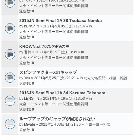
by
7075
» 2021年9月09日(木) 20:16 » in
大会・イベント等ヨーヨー関連使用曲質問
返信数:
0
2015JN SemiFinal 1A 38 Tsukasa Namba
by
kENShIN
» 2021年9月05日(日) 17:14 » in
大会・イベント等ヨーヨー関連使用曲質問
返信数:
0
KROWN.st 7075のPVの曲
by
吾郷
» 2021年6月19日(土) 13:39 » in
大会・イベント等ヨーヨー関連使用曲質問
返信数:
0
スピンファクターXのキャップ
by
Yak
» 2021年5月25日(火) 21:21 » in
なんでも質問・相談・雑談
返信数:
0
2016JN SemiFinal 1A 34 Kazuma Takahara
by
kENShIN
» 2021年5月19日(水) 13:53 » in
大会・イベント等ヨーヨー関連使用曲質問
返信数:
0
ループアップのギャップが固定されない
by
Miyabi
» 2021年1月03日(日) 21:36 » in
ヨーヨー相談
返信数:
0