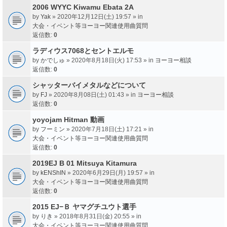
2006 WYYC Kiwamu Ebata 2A
by
Yak
» 2020年12月12日(土) 19:57 » in
大会・イベント等ヨーヨー関連使用曲質問
返信数:
0
ラディウス7068とセントエルモ
by
かでしゅ
» 2020年8月18日(火) 17:53 » in
ヨーヨー相談
返信数:
0
シャッターバイメタルなどについて
by
FJ
» 2020年8月08日(土) 01:43 » in
ヨーヨー相談
返信数:
0
yoyojam Hitman 動画
by
フーミン
» 2020年7月18日(土) 17:21 » in
大会・イベント等ヨーヨー関連使用曲質問
返信数:
0
2019EJ B 01 Mitsuya Kitamura
by
kENShIN
» 2020年6月29日(月) 19:57 » in
大会・イベント等ヨーヨー関連使用曲質問
返信数:
0
2015 EJ−Ｂ ヤマグチユウト選手
by
りき
» 2018年8月31日(金) 20:55 » in
大会・イベント等ヨーヨー関連使用曲質問