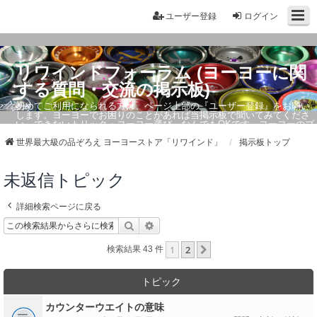
ユーザー登録
ログイン
リワインドフォーラム (ヨーヨーに関
する質問・交流の掲示板)
初めてご利用になられる方は、ページ上部の『ユーザー登録』をお願い
します。ヨーヨーでお困りのことがあれば当掲示板で聞いてみてくださ
い。できないトリック・ヨーヨー選び、なんでもOKです。ヨーヨーのプ
ロもお答えしています。
世界最大級の品ぞろえ ヨーヨーストア「リワインド」
掲示板トップ
未返信トピック
詳細検索ページに戻る
検索
詳細検索
1
2
次へ
検索結果 43 件
トピック
カウンターウエイトの意味