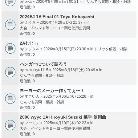
by
pika
» 2026年8月09日(日) 00:21 » in
なんでも質問・相談・雑談
返信数:
0
2024EJ 1A Final 01 Toya Kobayashi
by
ふうき
» 2026年7月29日(水) 21:37 » in
大会・イベント等ヨーヨー関連使用曲質問
返信数:
0
2Aむじぃ
by
デジタル
» 2026年3月15日(日) 23:30 » in
トリック解説・相談
返信数:
0
ハンガーについて語ろう
by
mimikkyu1115
» 2025年8月16日(土) 20:49 » in
なんでも質問・相談・雑談
返信数:
0
ヨーヨーのメーカー作りてぇ〜！
by
すごい人
» 2025年5月06日(火) 15:28 » in
なんでも質問・相談・雑談
返信数:
0
2006 wyyc 1A Hiroyuki Suzuki 選手 使用曲
by
フーミン
» 2025年4月10日(木) 02:22 » in
大会・イベント等ヨーヨー関連使用曲質問
返信数:
0