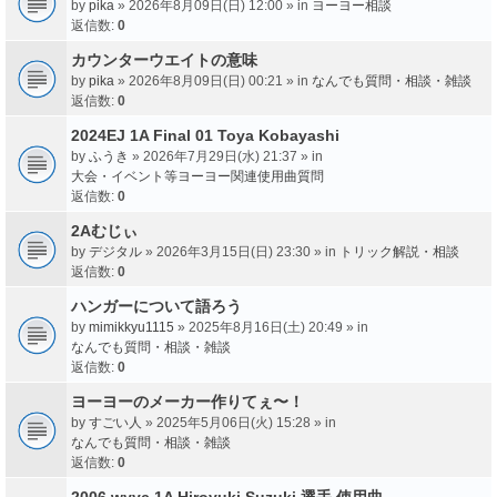
by
pika
» 2026年8月09日(日) 12:00 » in
ヨーヨー相談
返信数:
0
カウンターウエイトの意味
by
pika
» 2026年8月09日(日) 00:21 » in
なんでも質問・相談・雑談
返信数:
0
2024EJ 1A Final 01 Toya Kobayashi
by
ふうき
» 2026年7月29日(水) 21:37 » in
大会・イベント等ヨーヨー関連使用曲質問
返信数:
0
2Aむじぃ
by
デジタル
» 2026年3月15日(日) 23:30 » in
トリック解説・相談
返信数:
0
ハンガーについて語ろう
by
mimikkyu1115
» 2025年8月16日(土) 20:49 » in
なんでも質問・相談・雑談
返信数:
0
ヨーヨーのメーカー作りてぇ〜！
by
すごい人
» 2025年5月06日(火) 15:28 » in
なんでも質問・相談・雑談
返信数:
0
2006 wyyc 1A Hiroyuki Suzuki 選手 使用曲