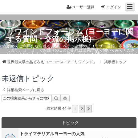
ユーザー登録
ログイン
リワインドフォーラム (ヨーヨーに関
する質問・交流の掲示板)
初めてご利用になられる方は、ページ上部の『ユーザー登録』をお願い
します。ヨーヨーでお困りのことがあれば当掲示板で聞いてみてくださ
い。できないトリック・ヨーヨー選び、なんでもOKです。ヨーヨーのプ
ロもお答えしています。
世界最大級の品ぞろえ ヨーヨーストア「リワインド」
掲示板トップ
未返信トピック
詳細検索ページに戻る
検索
詳細検索
1
2
次へ
検索結果 44 件
トピック
トライマテリアルヨーヨーの人気