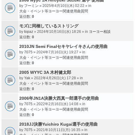
by
フーミン
» 2025年4月10日(木) 02:22 » in
大会・イベント等ヨーヨー関連使用曲質問
返信数:
0
モズに同梱しているストリング
by
topaz
» 2024年10月16日(水) 18:26 » in
ヨーヨー相談
返信数:
0
2010JN Semi Finalセキヤレイキさんの使用曲
by
7075
» 2024年7月16日(火) 19:27 » in
大会・イベント等ヨーヨー関連使用曲質問
返信数:
0
2005 WYYC 3A 木村健太郎
by
Yak
» 2022年4月26日(火) 17:28 » in
大会・イベント等ヨーヨー関連使用曲質問
返信数:
0
2006年JN1A決勝大西真一郎選手の使用曲
by
7075
» 2022年2月16日(水) 14:08 » in
大会・イベント等ヨーヨー関連使用曲質問
返信数:
0
2018JJ決勝Yuichiro Kugai選手の使用曲
by
7075
» 2021年10月11日(月) 16:35 » in