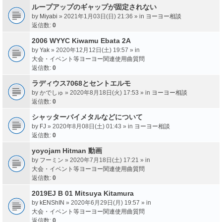
ループアップのギャップが固定されない
by
Miyabi
» 2021年1月03日(日) 21:36 » in
ヨーヨー相談
返信数:
0
2006 WYYC Kiwamu Ebata 2A
by
Yak
» 2020年12月12日(土) 19:57 » in
大会・イベント等ヨーヨー関連使用曲質問
返信数:
0
ラディウス7068とセントエルモ
by
かでしゅ
» 2020年8月18日(火) 17:53 » in
ヨーヨー相談
返信数:
0
シャッターバイメタルなどについて
by
FJ
» 2020年8月08日(土) 01:43 » in
ヨーヨー相談
返信数:
0
yoyojam Hitman 動画
by
フーミン
» 2020年7月18日(土) 17:21 » in
大会・イベント等ヨーヨー関連使用曲質問
返信数:
0
2019EJ B 01 Mitsuya Kitamura
by
kENShIN
» 2020年6月29日(月) 19:57 » in
大会・イベント等ヨーヨー関連使用曲質問
返信数:
0