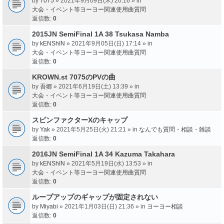
by
7075
» 2021年9月09日(木) 20:16 » in
大会・イベント等ヨーヨー関連使用曲質問
返信数:
0
2015JN SemiFinal 1A 38 Tsukasa Namba
by
kENShIN
» 2021年9月05日(日) 17:14 » in
大会・イベント等ヨーヨー関連使用曲質問
返信数:
0
KROWN.st 7075のPVの曲
by
吾郷
» 2021年6月19日(土) 13:39 » in
大会・イベント等ヨーヨー関連使用曲質問
返信数:
0
スピンファクターXのキャップ
by
Yak
» 2021年5月25日(火) 21:21 » in
なんでも質問・相談・雑談
返信数:
0
2016JN SemiFinal 1A 34 Kazuma Takahara
by
kENShIN
» 2021年5月19日(水) 13:53 » in
大会・イベント等ヨーヨー関連使用曲質問
返信数:
0
ループアップのギャップが固定されない
by
Miyabi
» 2021年1月03日(日) 21:36 » in
ヨーヨー相談
返信数:
0