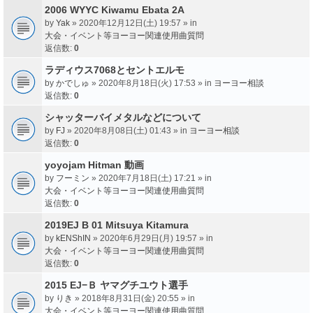
2006 WYYC Kiwamu Ebata 2A
by
Yak
» 2020年12月12日(土) 19:57 » in
大会・イベント等ヨーヨー関連使用曲質問
返信数:
0
ラディウス7068とセントエルモ
by
かでしゅ
» 2020年8月18日(火) 17:53 » in
ヨーヨー相談
返信数:
0
シャッターバイメタルなどについて
by
FJ
» 2020年8月08日(土) 01:43 » in
ヨーヨー相談
返信数:
0
yoyojam Hitman 動画
by
フーミン
» 2020年7月18日(土) 17:21 » in
大会・イベント等ヨーヨー関連使用曲質問
返信数:
0
2019EJ B 01 Mitsuya Kitamura
by
kENShIN
» 2020年6月29日(月) 19:57 » in
大会・イベント等ヨーヨー関連使用曲質問
返信数:
0
2015 EJ−Ｂ ヤマグチユウト選手
by
りき
» 2018年8月31日(金) 20:55 » in
大会・イベント等ヨーヨー関連使用曲質問