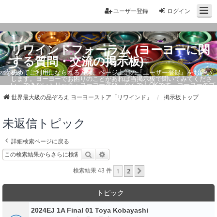
ユーザー登録
ログイン
リワインドフォーラム (ヨーヨーに関
する質問・交流の掲示板)
初めてご利用になられる方は、ページ上部の『ユーザー登録』をお願い
します。ヨーヨーでお困りのことがあれば当掲示板で聞いてみてくださ
い。できないトリック・ヨーヨー選び、なんでもOKです。ヨーヨーのプ
ロもお答えしています。
世界最大級の品ぞろえ ヨーヨーストア「リワインド」
掲示板トップ
未返信トピック
詳細検索ページに戻る
検索
詳細検索
1
2
次へ
検索結果 43 件
トピック
2024EJ 1A Final 01 Toya Kobayashi