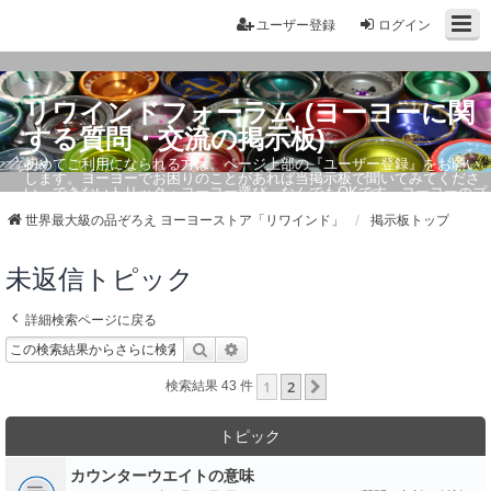
ユーザー登録
ログイン
リワインドフォーラム (ヨーヨーに関
する質問・交流の掲示板)
初めてご利用になられる方は、ページ上部の『ユーザー登録』をお願い
します。ヨーヨーでお困りのことがあれば当掲示板で聞いてみてくださ
い。できないトリック・ヨーヨー選び、なんでもOKです。ヨーヨーのプ
ロもお答えしています。
世界最大級の品ぞろえ ヨーヨーストア「リワインド」
掲示板トップ
未返信トピック
詳細検索ページに戻る
検索
詳細検索
1
2
次へ
検索結果 43 件
トピック
カウンターウエイトの意味