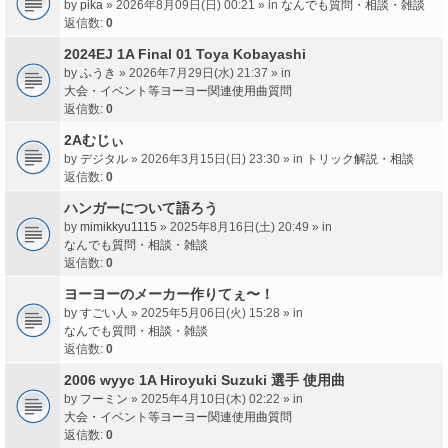
by
pika
» 2026年8月09日(日) 00:21 » in
なんでも質問・相談・雑談
返信数:
0
2024EJ 1A Final 01 Toya Kobayashi
by
ふうき
» 2026年7月29日(水) 21:37 » in
大会・イベント等ヨーヨー関連使用曲質問
返信数:
0
2Aむじぃ
by
デジタル
» 2026年3月15日(日) 23:30 » in
トリック解説・相談
返信数:
0
ハンガーについて語ろう
by
mimikkyu1115
» 2025年8月16日(土) 20:49 » in
なんでも質問・相談・雑談
返信数:
0
ヨーヨーのメーカー作りてぇ〜！
by
すごい人
» 2025年5月06日(火) 15:28 » in
なんでも質問・相談・雑談
返信数:
0
2006 wyyc 1A Hiroyuki Suzuki 選手 使用曲
by
フーミン
» 2025年4月10日(木) 02:22 » in
大会・イベント等ヨーヨー関連使用曲質問
返信数:
0