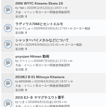
2006 WYYC Kiwamu Ebata 2A
by
Yak
» 2020年12月12日(土) 19:57 » in
大会・イベント等ヨーヨー関連使用曲質問
返信数:
0
ラディウス7068とセントエルモ
by
かでしゅ
» 2020年8月18日(火) 17:53 » in
ヨーヨー相談
返信数:
0
シャッターバイメタルなどについて
by
FJ
» 2020年8月08日(土) 01:43 » in
ヨーヨー相談
返信数:
0
yoyojam Hitman 動画
by
フーミン
» 2020年7月18日(土) 17:21 » in
大会・イベント等ヨーヨー関連使用曲質問
返信数:
0
2019EJ B 01 Mitsuya Kitamura
by
kENShIN
» 2020年6月29日(月) 19:57 » in
大会・イベント等ヨーヨー関連使用曲質問
返信数:
0
2015 EJ−Ｂ ヤマグチユウト選手
by
りき
» 2018年8月31日(金) 20:55 » in
大会・イベント等ヨーヨー関連使用曲質問