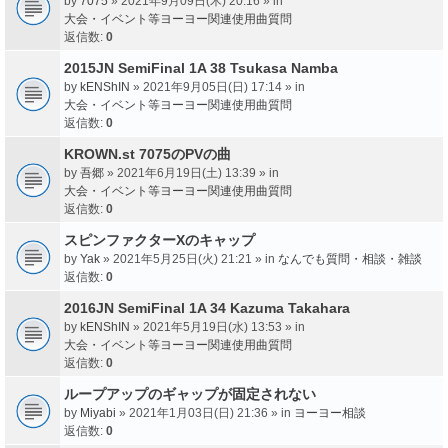
by
7075
» 2021年9月09日(木) 20:16 » in
大会・イベント等ヨーヨー関連使用曲質問
返信数:
0
2015JN SemiFinal 1A 38 Tsukasa Namba
by
kENShIN
» 2021年9月05日(日) 17:14 » in
大会・イベント等ヨーヨー関連使用曲質問
返信数:
0
KROWN.st 7075のPVの曲
by
吾郷
» 2021年6月19日(土) 13:39 » in
大会・イベント等ヨーヨー関連使用曲質問
返信数:
0
スピンファクターXのキャップ
by
Yak
» 2021年5月25日(火) 21:21 » in
なんでも質問・相談・雑談
返信数:
0
2016JN SemiFinal 1A 34 Kazuma Takahara
by
kENShIN
» 2021年5月19日(水) 13:53 » in
大会・イベント等ヨーヨー関連使用曲質問
返信数:
0
ループアップのギャップが固定されない
by
Miyabi
» 2021年1月03日(日) 21:36 » in
ヨーヨー相談
返信数:
0