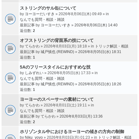
ストリングのサル缶について
by
ヨーヨーだいすき
» 2026年8月06日(木) 09:49 » in
なんでも質問・相談・雑談
最新記事 by
ヨーヨーだいすき
»
2026年8月06日(木) 14:40
返信数:
2
オフストリングの背面系の技について
by
てらかわ
» 2026年8月03日(月) 18:18 » in
トリック解説・相談
最新記事 by
城戸慎也 (REWIND)
»
2026年8月05日(水) 18:31
返信数:
1
5Aのフリースタイルにおすすめな技
by
しみずれい
» 2026年8月05日(水) 17:33 » in
なんでも質問・相談・雑談
最新記事 by
城戸慎也 (REWIND)
»
2026年8月05日(水) 18:26
返信数:
1
ヨーヨーのスペーサーの素材について
by
てらかわ
» 2026年8月01日(土) 19:11 » in
なんでも質問・相談・雑談
最新記事 by
てらかわ
»
2026年8月03日(月) 13:36
返信数:
2
ホリゾンタル中におけるヨーヨーの傾きの方向の制御
by
Niku_yoyo
» 2026年8月03日(月) 01:23 » in
トリック解説・相談