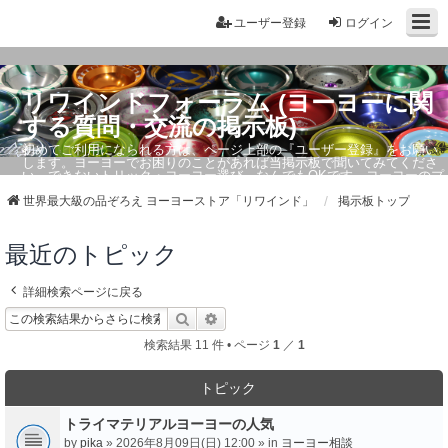
ユーザー登録
ログイン
リワインドフォーラム (ヨーヨーに関
する質問・交流の掲示板)
初めてご利用になられる方は、ページ上部の『ユーザー登録』をお願い
します。ヨーヨーでお困りのことがあれば当掲示板で聞いてみてくださ
い。できないトリック・ヨーヨー選び、なんでもOKです。ヨーヨーのプ
ロもお答えしています。
世界最大級の品ぞろえ ヨーヨーストア「リワインド」
掲示板トップ
最近のトピック
詳細検索ページに戻る
検索
詳細検索
検索結果 11 件 • ページ
1
／
1
トピック
トライマテリアルヨーヨーの人気
by
pika
» 2026年8月09日(日) 12:00 » in
ヨーヨー相談