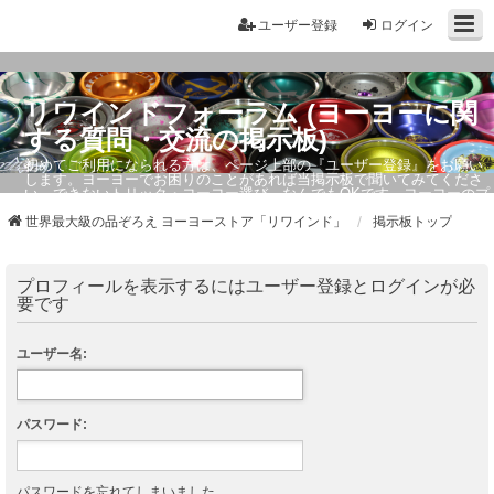
ユーザー登録
ログイン
リワインドフォーラム (ヨーヨーに関
する質問・交流の掲示板)
初めてご利用になられる方は、ページ上部の『ユーザー登録』をお願い
します。ヨーヨーでお困りのことがあれば当掲示板で聞いてみてくださ
い。できないトリック・ヨーヨー選び、なんでもOKです。ヨーヨーのプ
ロもお答えしています。
世界最大級の品ぞろえ ヨーヨーストア「リワインド」
掲示板トップ
プロフィールを表示するにはユーザー登録とログインが必
要です
ユーザー名:
パスワード:
パスワードを忘れてしまいました