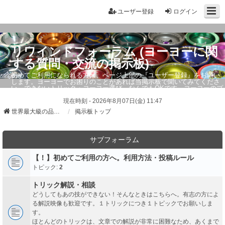
ユーザー登録
ログイン
リワインドフォーラム (ヨーヨーに関
する質問・交流の掲示板)
初めてご利用になられる方は、ページ上部の『ユーザー登録』をお願い
します。ヨーヨーでお困りのことがあれば当掲示板で聞いてみてくださ
い。できないトリック・ヨーヨー選び、なんでもOKです。ヨーヨーのプ
ロもお答えしています。
現在時刻 - 2026年8月07日(金) 11:47
世界最大級の品ぞろえ ヨーヨーストア「リワインド」
掲示板トップ
サブフォーラム
【！】初めてご利用の方へ。利用方法・投稿ルール
トピック:
2
トリック解説・相談
どうしてもあの技ができない！そんなときはこちらへ。有志の方によ
る解説映像も歓迎です。１トリックにつき１トピックでお願いしま
す。
ほとんどのトリックは、文章での解説が非常に困難なため、あくまで