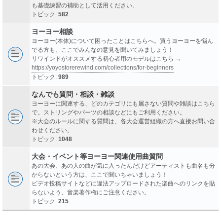
も基礎練習の補助として活用ください。
トピック:
582
ヨーヨー相談
ヨーヨー(本体)について困ったことはこちらへ。買うヨーヨーを悩ん
でる方も、ここでみんなの意見を聞いてみましょう！
リワインドがオススメする初心者用のモデルはこちら →
https://yoyostorerewind.com/collections/for-beginners
トピック:
989
なんでも質問・相談・雑談
ヨーヨーに関連する、どのカテゴリにも属さない質問や雑談はこちら
で。ストリングやパーツの相談などにもご利用ください。
※大会のルールに関する質問は、各大会運営組織の方へ直接お問い合
わせください。
トピック:
1048
大会・イベント等ヨーヨー関連使用曲質問
あの大会、あの人の曲が気に入ったんだけどアーティストも曲名も分
からないという方は、ここで聞いちゃいましょう！
ビデオ投稿サイトなどに違法アップロードされた楽曲へのリンクを貼
らないよう、音楽著作権にご注意ください。
トピック:
215