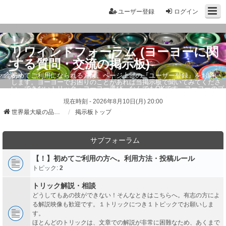
ユーザー登録
ログイン
リワインドフォーラム (ヨーヨーに関
する質問・交流の掲示板)
初めてご利用になられる方は、ページ上部の『ユーザー登録』をお願い
します。ヨーヨーでお困りのことがあれば当掲示板で聞いてみてくださ
い。できないトリック・ヨーヨー選び、なんでもOKです。ヨーヨーのプ
ロもお答えしています。
現在時刻 - 2026年8月10日(月) 20:00
世界最大級の品ぞろえ ヨーヨーストア「リワインド」
掲示板トップ
サブフォーラム
【！】初めてご利用の方へ。利用方法・投稿ルール
トピック:
2
トリック解説・相談
どうしてもあの技ができない！そんなときはこちらへ。有志の方によ
る解説映像も歓迎です。１トリックにつき１トピックでお願いしま
す。
ほとんどのトリックは、文章での解説が非常に困難なため、あくまで