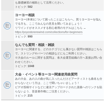
も基礎練習の補助として活用ください。
トピック:
582
ヨーヨー相談
ヨーヨー(本体)について困ったことはこちらへ。買うヨーヨーを悩ん
でる方も、ここでみんなの意見を聞いてみましょう！
リワインドがオススメする初心者用のモデルはこちら →
https://yoyostorerewind.com/collections/for-beginners
トピック:
990
なんでも質問・相談・雑談
ヨーヨーに関連する、どのカテゴリにも属さない質問や雑談はこちら
で。ストリングやパーツの相談などにもご利用ください。
※大会のルールに関する質問は、各大会運営組織の方へ直接お問い合
わせください。
トピック:
1048
大会・イベント等ヨーヨー関連使用曲質問
あの大会、あの人の曲が気に入ったんだけどアーティストも曲名も分
からないという方は、ここで聞いちゃいましょう！
ビデオ投稿サイトなどに違法アップロードされた楽曲へのリンクを貼
らないよう、音楽著作権にご注意ください。
トピック:
215