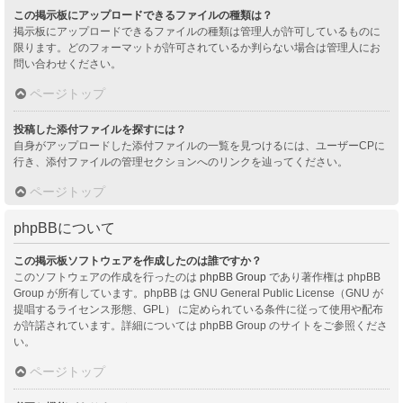
この掲示板にアップロードできるファイルの種類は？
掲示板にアップロードできるファイルの種類は管理人が許可しているものに
限ります。どのフォーマットが許可されているか判らない場合は管理人にお
問い合わせください。
ページトップ
投稿した添付ファイルを探すには？
自身がアップロードした添付ファイルの一覧を見つけるには、ユーザーCPに
行き、添付ファイルの管理セクションへのリンクを辿ってください。
ページトップ
phpBBについて
この掲示板ソフトウェアを作成したのは誰ですか？
このソフトウェアの作成を行ったのは
phpBB Group
であり著作権は phpBB
Group が所有しています。phpBB は GNU General Public License（GNU が
提唱するライセンス形態、GPL） に定められている条件に従って使用や配布
が許諾されています。詳細については phpBB Group のサイトをご参照くださ
い。
ページトップ