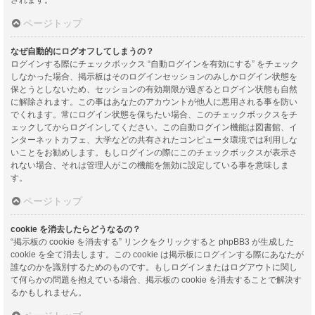
ページトップ
なぜ自動的にログオフしてしまうの？
ログインする際にチェックボックス “自動ログインを有効にする” をチェック
しなかった場合、掲示板はそのログインセッションのみしかログイン状態を
保とうとしないため、セッションの有効期限が過ぎるとログイン状態も自然
に解除されます。この事はあなたのアカウントが他人に悪用される事を防い
でくれます。常にログイン状態を保ちたい場合、このチェックボックスをチ
ェックしてからログインしてください。この自動ログイン機能は図書館、イ
ンターネットカフェ、大学などの共有されたコンピュータ環境では利用しな
いことをお勧めします。もしログインの際にこのチェックボックスが表示さ
れない場合、それは管理人がこの機能を無効に設定している事を意味しま
す。
ページトップ
cookie を消去したらどうなるの？
“掲示板の cookie を消去する” リンクをクリックすると phpBB3 が生成した
cookie を全て消去します。この cookie は掲示板にログインする際にあなたが
誰なのかを識別するためのものです。もしログインまたはログアウトに関し
て何らかの問題を抱えている場合、掲示板の cookie を消去することで解決す
るかもしれません。