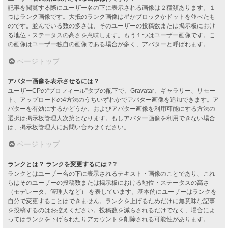
記事を閲覧する際にユーザー名の下に表示される画像は２種類あります。１
つはランク画像です。大抵のランク画像は星かブロックかドットを並べたも
のです。並んでいる数の多さは、そのユーザーの投稿数または掲示板におけ
る地位・ステータスの高さを意味します。もう１つはユーザー画像です。こ
の画像はユーザー独自の画像である場合が多く、アバターと呼ばれます。
ページトップ
アバター画像を表示させるには？
ユーザーCPの“プロフィール”タブの配下で、Gravatar、ギャラリー、リモー
ト、アップロードの4方法のうちいずれかでアバター画像を追加できます。ア
バターを有効にするかどうか、およびアバター画像を利用可能にする方法の
選択は掲示板管理人次第となります。もしアバター画像を利用できない場合
は、掲示板管理人にお問い合わせください。
ページトップ
ランクとは？ ランクを変更するには？?
ランクとはユーザー名の下に表示されるテキスト・画像のことであり、これ
らはそのユーザーの投稿数または掲示板における地位・ステータスの高さ
（モデレータ、管理人など） を表しています。基本的にユーザーはランクを
自分で変更することはできません。ランクを上げるためだけに無意味な記事
を投稿するのはお控えください。投稿数を減らされるだけでなく、場合によ
ってはランクを下げられたりアカウントを削除される可能性があります。