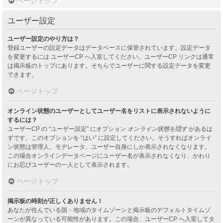
ページトップ
ユーザー設定
ユーザー設定のやり方は？
登録ユーザーの設定データはデータベースに保管されています。設定データ
を変更するには ユーザーCP へ入室してください。ユーザーCP リンクは通常
は掲示板のトップにあります。そちらでユーザーに関する設定データを変更
できます。
ページトップ
オンライン状態のユーザーとしてユーザー名をリストに表示されないように
するには？
ユーザーCP の “ユーザー設定” にオプション
オンライン状態を隠す
があるは
ずです。このオプションを “はい” に設定してください。そうすればオンライ
ン状態は管理人、モデレータ、ユーザー自身にしか表示されなくなります。
この場合オンラインデータページにユーザー名が表示されなくなり、かわり
にお忍びユーザーの一人として表示されます。
ページトップ
掲示板の時刻が正しくありません！
あなたが住んでいる国・地域のタイムゾーンと掲示板のデフォルトタイムゾ
ーンが異なっている可能性があります。この場合、ユーザーCP へ入室してタ