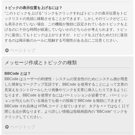
トピックの表示位置を上げるには？
“このトピックを上げる” リンクをクリックすればトピックの表示位置をトピ
ックリストの先頭に移動させることができます。しかしそのリンクがどこに
も表示されていない場合、この機能が無効に設定されているかトピックを上
げるのに十分な時間が経過していないかのどちらかが考えられます。トピッ
クに返信してもトピックは上がりますが、トピックを上げるためだけに返信
するのは掲示板のルールに抵触する可能性がある点にご注意ください。
ページトップ
メッセージ作成とトピックの種類
BBCode とは？
BBCode はユーザーの利便性・システムの安全性のためにシステム側が用意
した簡単なマークアップ言語です。BBCode を使用することによって文章の
見栄えをコントロールしたり画像やリンクを文章に挿入したりできるように
なります。BBCode を使用するにはパーミッションが必要です。パーミッシ
ョンが与えられている場合でも個々の投稿で BBCode を無効にできます。
BBCode それ自体は HTMLコード と似ていますが、タグを < > ではなく [ ] で
閉じる点が異なります。より詳しい情報は投稿画面内の “BBCode” リンクを
クリックしてください。
ページトップ