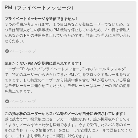
PM（プライベートメッセージ）
プライベートメッセージを送信できません！
３つの理由が考えられます。１つ目はあなたが登録ユーザーでないため、２
つ目は管理人がこの掲示板の PM 機能を停止しているため、３つ目は管理人
があなたの PM の使用を禁止しているためです。詳細は管理人にお問い合わ
せください。
ページトップ
読みたくない PM が定期的に送られてきます！
ユーザーCP 内のタブ “プライベートメッセージ” 内の “ルール & フォルダ”
で、特定のユーザーから送られてきた PM だけをブロックするルールを設定
できます。もし特定のユーザーから誹謗中傷を含む PM が送られている場合
はモデレーターに知らせてください。モデレーターはユーザーの PM の使用
を禁止できます。
ページトップ
この掲示板のユーザーからスパム等のメールが自分に送信されています！
誠に残念です。掲示板にはセーフガード機能があり、誰が掲示板を介してそ
のようなメールを送ったかを探知できます。今まで受信したスパム等のメー
ルの全内容 （ヘッダ情報含む） をコピーして管理人にメールで送信してくだ
さい。これにより管理人はこの問題に対処できます。