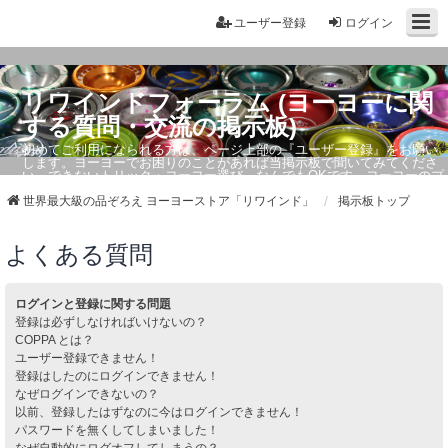
ユーザー登録
ログイン
リワインドフォーラム (ヨーヨーに関
する質問・交流の掲示板)
初めてご利用になられる方は、ページ上部の『ユーザー登録』をお願い
します。ヨーヨーでお困りのことがあれば当掲示板で聞いてみてくださ
い。できないトリック・ヨーヨー選び、なんでもOKです。ヨーヨーのプ
ロもお答えしています。
世界最大級の品ぞろえ ヨーヨーストア「リワインド」
掲示板トップ
よくある質問
ログインと登録に関する問題
登録は必ずしなければいけないの？
COPPA とは？
ユーザー登録できません！
登録はしたのにログインできません！
なぜログインできないの？
以前、登録したはずなのに今はログインできません！
パスワードを無くしてしまいました！
なぜ自動的にログオフしてしまうの？