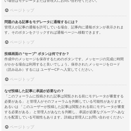
い場合はモデレータまたは管理人にお問い合わせください。
ページトップ
問題のある記事をモデレータに通報するには？
管理人が記事の通報を許可している場合、記事内に通報ボタンが表示されま
す。そのボタンをクリックすれば通報ページへ移動できます。
ページトップ
投稿画面の “セーブ” ボタンは何ですか？
作成中のメッセージを保存するためのボタンです。メッセージの完成に時間
がかかる場合は利用すると良いでしょう。保存されたメッセージをロード
（読み込み）するには ユーザーCP へ入室してください。
ページトップ
なぜ投稿した記事に承認が必要なの？
「このフォーラムに投稿された記事は閲覧される前にモデレータが審査する
必要がある」 と管理人がそのフォーラムを判断している可能性があります。
あるいは 「このユーザーが投稿した記事は閲覧される前にモデレータが審査
する必要がある」 と管理人があなたを判断し、承認が必要なグループへあな
たを配置している可能性もあります。詳細は管理人にお問い合わせください
ページトップ