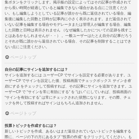
集ボタンをクリックします。掲示板の設定によってはその記事が作成されて
から長い時間が経過していると編集できない場合がある点にご注意くださ
い。もし編集しようとしている記事が誰かから既に返信されている場合、編
集後に編集した回数と日時が記事内に小さく表示されます。まだ返信されて
いない記事を編集する場合やモデレータまたは管理人が編集する場合、編集
した回数と日時は表示されません （なぜ編集したかについての足跡を残すこ
とはあるかもしれませんが・・） 。一般ユーザーはたとえ自分の記事だろう
とそれが既に誰かから返信されている場合、その記事を削除することはでき
ない点にご注意ください。
ページトップ
自分の記事にサインを追加するには？
サインを追加するには ユーザーCP でサインを設定する必要があります。ユ
ーザーCP でサインを設定した後、投稿画面でチェックボックス
サインを有
効にする
をチェックして投稿すれば、その記事にサインを追加できます。ユ
ーザーCP で “サインを常に有効にする” を “はい” にしていれば、投稿画面の
“サインを有効にする” は常にチェックされた状態になります。その際、チェ
ックを外して投稿すればサインはもちろん追加されません。
ページトップ
投票トピックを作成するには？
新しいトピックを作成、あるいはまだ返信されていないトピックを編集する
際に、ページの下の方にあるタブ “投票の作成” をクリックしてください。も