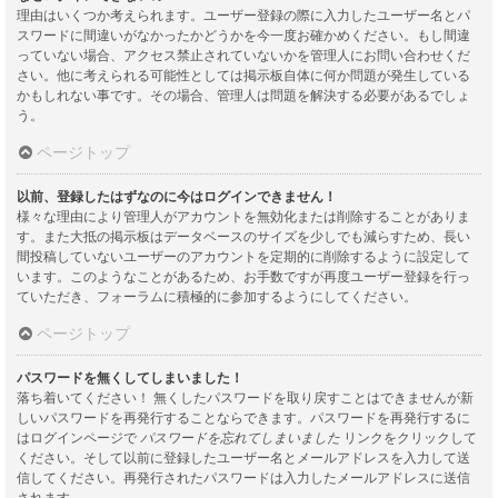
理由はいくつか考えられます。ユーザー登録の際に入力したユーザー名とパ
スワードに間違いがなかったかどうかを今一度お確かめください。もし間違
っていない場合、アクセス禁止されていないかを管理人にお問い合わせくだ
さい。他に考えられる可能性としては掲示板自体に何か問題が発生している
かもしれない事です。その場合、管理人は問題を解決する必要があるでしょ
う。
ページトップ
以前、登録したはずなのに今はログインできません！
様々な理由により管理人がアカウントを無効化または削除することがありま
す。また大抵の掲示板はデータベースのサイズを少しでも減らすため、長い
間投稿していないユーザーのアカウントを定期的に削除するように設定して
います。このようなことがあるため、お手数ですが再度ユーザー登録を行っ
ていただき、フォーラムに積極的に参加するようにしてください。
ページトップ
パスワードを無くしてしまいました！
落ち着いてください！ 無くしたパスワードを取り戻すことはできませんが新
しいパスワードを再発行することならできます。パスワードを再発行するに
はログインページで
パスワードを忘れてしまいました
リンクをクリックして
ください。そして以前に登録したユーザー名とメールアドレスを入力して送
信してください。再発行されたパスワードは入力したメールアドレスに送信
されます。