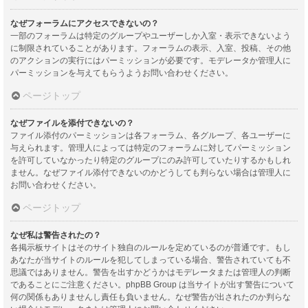
なぜフォーラムにアクセスできないの？
一部のフォーラムは特定のグループやユーザーしか入室・表示できないよう
に制限されていることがあります。フォーラムの表示、入室、投稿、その他
のアクションの実行にはパーミッションが必要です。モデレータか管理人に
パーミッションを与えてもらうようお問い合わせください。
ページトップ
なぜファイルを添付できないの？
ファイル添付のパーミッションは各フォーラム、各グループ、各ユーザーに
与えられます。管理人によっては特定のフォーラムに対してパーミッション
を許可していなかったり特定のグループにのみ許可していたりするかもしれ
ません。なぜファイル添付できないのかどうしても判らない場合は管理人に
お問い合わせください。
ページトップ
なぜ私は警告されたの？
各掲示板サイトはそのサイト独自のルールを定めているのが普通です。もし
あなたが当サイトのルールを犯してしまっている場合、警告されていても不
思議ではありません。警告を出すかどうかはモデレータまたは管理人の判断
であることにご注意ください。phpBB Group は当サイトが出す警告について
何の関係もありませんし責任も負いません。なぜ警告が出されたのか判らな