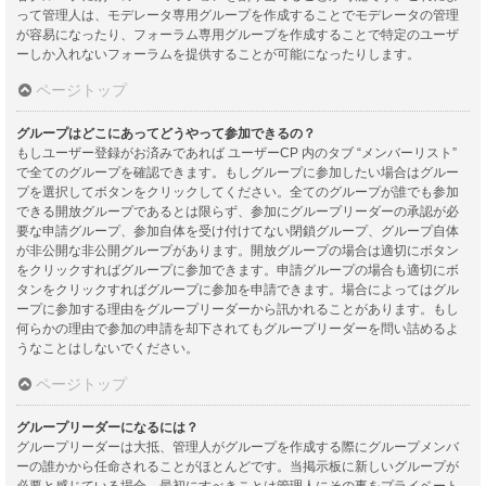
って管理人は、モデレータ専用グループを作成することでモデレータの管理
が容易になったり、フォーラム専用グループを作成することで特定のユーザ
ーしか入れないフォーラムを提供することが可能になったりします。
ページトップ
グループはどこにあってどうやって参加できるの？
もしユーザー登録がお済みであれば ユーザーCP 内のタブ “メンバーリスト”
で全てのグループを確認できます。もしグループに参加したい場合はグルー
プを選択してボタンをクリックしてください。全てのグループが誰でも参加
できる開放グループであるとは限らず、参加にグループリーダーの承認が必
要な申請グループ、参加自体を受け付けてない閉鎖グループ、グループ自体
が非公開な非公開グループがあります。開放グループの場合は適切にボタン
をクリックすればグループに参加できます。申請グループの場合も適切にボ
タンをクリックすればグループに参加を申請できます。場合によってはグル
ープに参加する理由をグループリーダーから訊かれることがあります。もし
何らかの理由で参加の申請を却下されてもグループリーダーを問い詰めるよ
うなことはしないでください。
ページトップ
グループリーダーになるには？
グループリーダーは大抵、管理人がグループを作成する際にグループメンバ
ーの誰かから任命されることがほとんどです。当掲示板に新しいグループが
必要と感じている場合、最初にすべきことは管理人にその事をプライベート