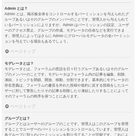
Admin とは？
Admin とは、掲示板全体をコントロールするパーミッションを与えられたグ
ループあるいはそのグループのメンバーのことです。管理人から与えられて
いるパーミッションによりますが、Admin はパーミッションの設定、ユーザ
ーのアクセス禁止、グループの作成、モデレータの任命などを実行できま
す。管理人によってはさらに Admin にグローバルモデレータの全パーミッシ
ョンを与えている場合もあるでしょう。
ページトップ
モデレータとは？
モデレータとは、フォーラムの世話を日々行うグループあるいはそのグルー
プのメンバーのことです。モデレータはフォーラム内の記事を編集、削除、
凍結、トピックを閉鎖、開放、移動、分割できます。基本的にモデレータの
存在意義は、フォーラムの趣旨を外れた投稿や規約に反する投稿をしたユー
ザーに対して警告したりその記事を削除したり凍結したりすることによって
そのフォーラムの秩序を保つことにあります。
ページトップ
グループとは？
グループとはユーザーのグループのことです。管理人はこのグループを管理
することでユーザーのパーミッションをコントロールしています。管理人は
各グループに別々のパーミッションを割り当てることが可能です。これによ