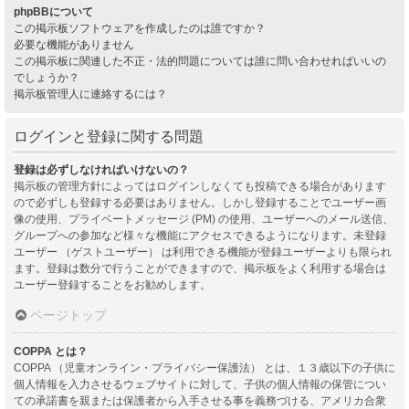
phpBBについて
この掲示板ソフトウェアを作成したのは誰ですか？
必要な機能がありません
この掲示板に関連した不正・法的問題については誰に問い合わせればいいの
でしょうか？
掲示板管理人に連絡するには？
ログインと登録に関する問題
登録は必ずしなければいけないの？
掲示板の管理方針によってはログインしなくても投稿できる場合があります
ので必ずしも登録する必要はありません。しかし登録することでユーザー画
像の使用、プライベートメッセージ (PM) の使用、ユーザーへのメール送信、
グループへの参加など様々な機能にアクセスできるようになります。未登録
ユーザー （ゲストユーザー） は利用できる機能が登録ユーザーよりも限られ
ます。登録は数分で行うことができますので、掲示板をよく利用する場合は
ユーザー登録することをお勧めします。
ページトップ
COPPA とは？
COPPA （児童オンライン・プライバシー保護法） とは、１３歳以下の子供に
個人情報を入力させるウェブサイトに対して、子供の個人情報の保管につい
ての承諾書を親または保護者から入手させる事を義務づける、アメリカ合衆