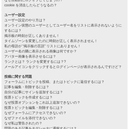
cookie を消去したらどうなるの？
ユーザー設定
ユーザー設定のやり方は？
オンライン状態のユーザーとしてユーザー名をリストに表示されないように
するには？
掲示板の時刻が正しくありません！
タイムゾーンを変更したのに時刻が正しく表示されません！
私の母語が “掲示板の言語” リストにありません！
ユーザー名の隣に表示される画像は何ですか？
アバター画像を表示させるには？
ランクとは？ ランクを変更するには？?
メールアイコンをクリックするとログインページが表示されるんですけど？
投稿に関する問題
フォーラムにトピックを投稿、またはトピックに返信するには？
記事を編集・削除するには？
自分の記事にサインを追加するには？
投票トピックを作成するには？
なぜ投票オプションをこれ以上追加できないの？
投票トピックを編集・削除するには？
なぜフォーラムにアクセスできないの？
なぜファイルを添付できないの？
なぜ私は警告されたの？
問題のある記事をモデレータに通報するには？