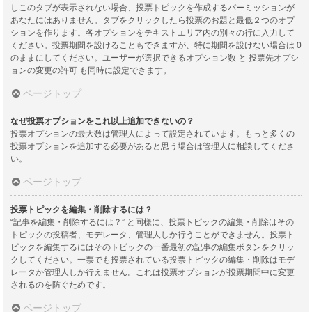
しこのタブが表示されない場合、投票トピックを作成するパーミッションが
あなたにはありません。タブをクリックしたら投票のお題と最低２つのオプ
ションを作ります。各オプションをテキストエリア内の別々の行に入力して
ください。投票期間を設けることもできますが、特に期間を設けない場合は 0
のままにしてください。ユーザーが選択できるオプション数 と 投票先オプシ
ョンの変更の許可 も同時に設定できます。
ページトップ
なぜ投票オプションをこれ以上追加できないの？
投票オプションの最大数は管理人によって設定されています。もっと多くの
投票オプションを追加する必要があると思う場合は管理人に相談してくださ
い。
ページトップ
投票トピックを編集・削除するには？
“記事を編集・削除するには？” と同様に、投票トピックの編集・削除はその
トピックの投稿者、モデレータ、管理人しか行うことができません。投票ト
ピックを編集するにはそのトピックの一番最初の記事の編集ボタンをクリッ
クしてください。一票でも投票されている投票トピックの編集・削除はモデ
レータか管理人しか行えません。これは投票オプションが投票期間中に変更
されるのを防ぐためです。
ページトップ