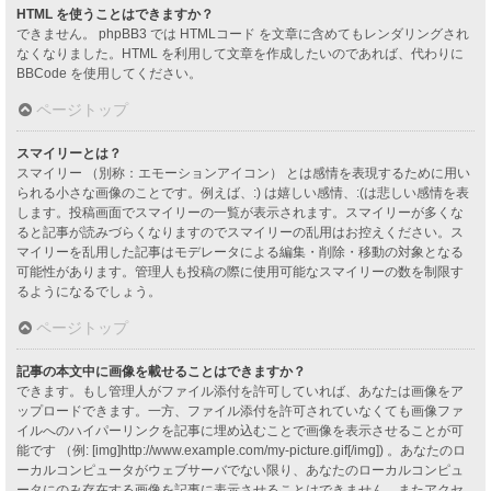
HTML を使うことはできますか？
できません。 phpBB3 では HTMLコード を文章に含めてもレンダリングされ
なくなりました。HTML を利用して文章を作成したいのであれば、代わりに
BBCode を使用してください。
ページトップ
スマイリーとは？
スマイリー （別称：エモーションアイコン） とは感情を表現するために用い
られる小さな画像のことです。例えば、:) は嬉しい感情、:(は悲しい感情を表
します。投稿画面でスマイリーの一覧が表示されます。スマイリーが多くな
ると記事が読みづらくなりますのでスマイリーの乱用はお控えください。ス
マイリーを乱用した記事はモデレータによる編集・削除・移動の対象となる
可能性があります。管理人も投稿の際に使用可能なスマイリーの数を制限す
るようになるでしょう。
ページトップ
記事の本文中に画像を載せることはできますか？
できます。もし管理人がファイル添付を許可していれば、あなたは画像をア
ップロードできます。一方、ファイル添付を許可されていなくても画像ファ
イルへのハイパーリンクを記事に埋め込むことで画像を表示させることが可
能です （例: [img]http://www.example.com/my-picture.gif[/img]) 。あなたのロ
ーカルコンピュータがウェブサーバでない限り、あなたのローカルコンピュ
ータにのみ存在する画像を記事に表示させることはできません。またアクセ