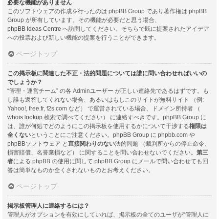
必要な機能がありません
このソフトウェアの作成を行ったのは phpBB Group であり著作権は phpBB
Group が所有しています。その機能が必要だと思う場合、
phpBB Ideas Centre
へ訪問してください。そちらで既に提案されたアイデア
への投票および新しい機能の提案を行うことができます。
ページトップ
この掲示板に関連した不正・法的問題については誰に問い合わせればいいの
でしょうか？
“管理・運営チーム” の各 Adminユーザー が正しい連絡先であるはずです。も
し誰も返答してくれない場合、あるいはもしこのサイトが無料サイト （例:
Yahoo!, free.fr, f2s.com など） で運営されている場合、ドメイン所持者 （
whois lookup
検索で調べてください） に連絡すべきです。phpBB Group に
は、誰が何処でどのようにこの掲示板を使用するかについて干渉する
権限は
全くない
ということにご注意ください。phpBB Group に phpbb.com や
phpBBソフトウェア と
直接関わりのない
法的問題 （裁判所からの停止命令、
損害賠償、名誉棄損など） に関することを問い合わせないでください。
第三
者
による phpBB の使用に関して phpBB Group にメールで問い合わせても回
答は簡単なものか全くされないものとお考えください。
ページトップ
掲示板管理人に連絡するには？
管理人がオプションを有効にしていれば、掲示板の全てのユーザが“管理人に