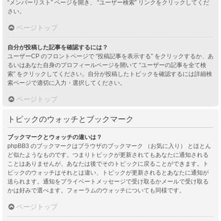
“メンバーリスト” ページを開き、 “ユーザー検索” リンクをクリックしてくだ
さい。
ページトップ
自分が投稿した記事を確認するには？
ユーザーCP のフロントページで “投稿記事を表示する” をクリックするか、あ
るいはあなた自身のプロフィールページを開いて “ユーザーの記事を全て検
索” をクリックしてください。自分が投稿したトピックを確認するには詳細検
索ページで適切に入力・選択してください。
ページトップ
トピックのウォッチとブックマーク
ブックマークとウォッチの違いは？
phpBB3 のブックマークはブラウザのブックマーク （お気に入り） とほとん
ど似たようなものです。つまりトピックが更新されてもあなたに通知される
ことはありませんが、あなたは後でそのトピックに戻ることができます。ト
ピックのウォッチはそれとは違い、トピックが更新されるとあなたに通知が
送られます。通知をプライベートメッセージで受け取るかメールで受け取る
かは好みで選べます。フォーラムのウォッチについても同様です。
ページトップ