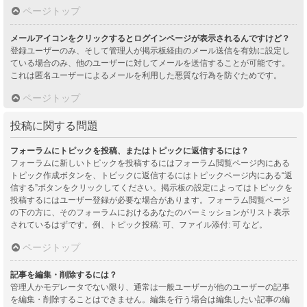
ページトップ
メールアイコンをクリックするとログインページが表示されるんですけど？
登録ユーザーのみ、そして管理人が掲示板経由のメール送信を有効に設定し
ている場合のみ、他のユーザーに対してメールを送信することが可能です。
これは匿名ユーザーによるメールを利用した悪質な行為を防ぐためです。
ページトップ
投稿に関する問題
フォーラムにトピックを投稿、またはトピックに返信するには？
フォーラムに新しいトピックを投稿するにはフォーラム閲覧ページ内にある
トピック作成ボタンを、トピックに返信するにはトピックページ内にある“返
信する”ボタンをクリックしてください。掲示板の設定によってはトピックを
投稿するにはユーザー登録が必要な場合があります。フォーラム閲覧ページ
の下の方に、そのフォーラムにおけるあなたのパーミッションがリスト表示
されているはずです。例、トピック投稿: 可、ファイル添付: 可 など。
ページトップ
記事を編集・削除するには？
管理人かモデレータでない限り、通常は一般ユーザーが他のユーザーの記事
を編集・削除することはできません。編集を行う場合は編集したい記事の編