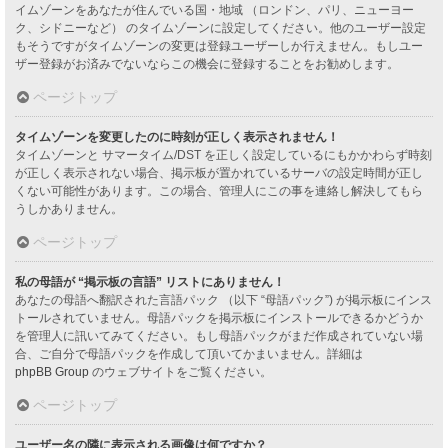
イムゾーンをあなたが住んでいる国・地域 （ロンドン、パリ、ニューヨー
ク、シドニーなど） のタイムゾーンに設定してください。他のユーザー設定
もそうですがタイムゾーンの変更は登録ユーザーしか行えません。もしユー
ザー登録がお済みでないならこの機会に登録することをお勧めします。
ページトップ
タイムゾーンを変更したのに時刻が正しく表示されません！
タイムゾーンと サマータイム/DST を正しく設定しているにもかかわらず時刻
が正しく表示されない場合、掲示板が置かれているサーバの設定時間が正し
くない可能性があります。この場合、管理人にこの事を連絡し解決してもら
うしかありません。
ページトップ
私の母語が “掲示板の言語” リストにありません！
あなたの母語へ翻訳された言語パック （以下 “母語パック”) が掲示板にインス
トールされていません。母語パックを掲示板にインストールできるかどうか
を管理人に訊いてみてください。もし母語パックがまだ作成されていない場
合、ご自分で母語パックを作成して頂いてかまいません。詳細は
phpBB Group
のウェブサイトをご覧ください。
ページトップ
ユーザー名の隣に表示される画像は何ですか？