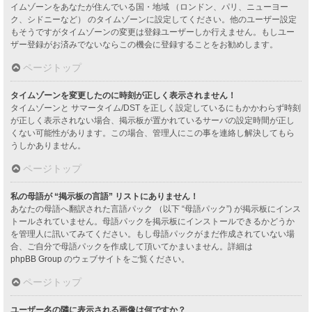
イムゾーンをあなたが住んでいる国・地域 （ロンドン、パリ、ニューヨー
ク、シドニーなど） のタイムゾーンに設定してください。他のユーザー設定
もそうですがタイムゾーンの変更は登録ユーザーしか行えません。もしユー
ザー登録がお済みでないならこの機会に登録することをお勧めします。
ページトップ
タイムゾーンを変更したのに時刻が正しく表示されません！
タイムゾーンと サマータイム/DST を正しく設定しているにもかかわらず時刻
が正しく表示されない場合、掲示板が置かれているサーバの設定時間が正し
くない可能性があります。この場合、管理人にこの事を連絡し解決してもら
うしかありません。
ページトップ
私の母語が “掲示板の言語” リストにありません！
あなたの母語へ翻訳された言語パック （以下 “母語パック”) が掲示板にインス
トールされていません。母語パックを掲示板にインストールできるかどうか
を管理人に訊いてみてください。もし母語パックがまだ作成されていない場
合、ご自分で母語パックを作成して頂いてかまいません。詳細は
phpBB Group
のウェブサイトをご覧ください。
ページトップ
ユーザー名の隣に表示される画像は何ですか？