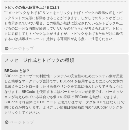
トピックの表示位置を上げるには？
“このトピックを上げる” リンクをクリックすればトピックの表示位置をトピ
ックリストの先頭に移動させることができます。しかしそのリンクがどこに
も表示されていない場合、この機能が無効に設定されているかトピックを上
げるのに十分な時間が経過していないかのどちらかが考えられます。トピッ
クに返信してもトピックは上がりますが、トピックを上げるためだけに返信
するのは掲示板のルールに抵触する可能性がある点にご注意ください。
ページトップ
メッセージ作成とトピックの種類
BBCode とは？
BBCode はユーザーの利便性・システムの安全性のためにシステム側が用意
した簡単なマークアップ言語です。BBCode を使用することによって文章の
見栄えをコントロールしたり画像やリンクを文章に挿入したりできるように
なります。BBCode を使用するにはパーミッションが必要です。パーミッシ
ョンが与えられている場合でも個々の投稿で BBCode を無効にできます。
BBCode それ自体は HTMLコード と似ていますが、タグを < > ではなく [ ] で
閉じる点が異なります。より詳しい情報は投稿画面内の “BBCode” リンクを
クリックしてください。
ページトップ