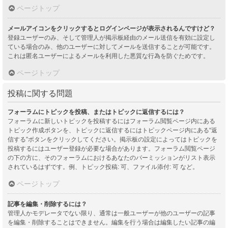
ページトップ
メールアイコンをクリックするとログインページが表示されるんですけど？
登録ユーザーのみ、そして管理人が掲示板経由のメール送信を有効に設定し
ている場合のみ、他のユーザーに対してメールを送信することが可能です。
これは匿名ユーザーによるメールを利用した悪質な行為を防ぐためです。
ページトップ
投稿に関する問題
フォーラムにトピックを投稿、またはトピックに返信するには？
フォーラムに新しいトピックを投稿するにはフォーラム閲覧ページ内にある
トピック作成ボタンを、トピックに返信するにはトピックページ内にある“返
信する”ボタンをクリックしてください。掲示板の設定によってはトピックを
投稿するにはユーザー登録が必要な場合があります。フォーラム閲覧ページ
の下の方に、そのフォーラムにおけるあなたのパーミッションがリスト表示
されているはずです。例、トピック投稿: 可、ファイル添付: 可 など。
ページトップ
記事を編集・削除するには？
管理人かモデレータでない限り、通常は一般ユーザーが他のユーザーの記事
を編集・削除することはできません。編集を行う場合は編集したい記事の編