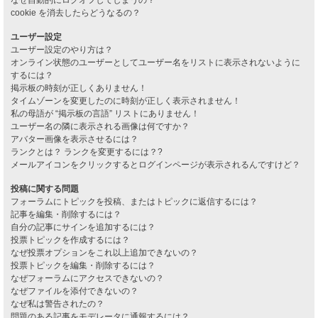
cookie を消去したらどうなるの？
ユーザー設定
ユーザー設定のやり方は？
オンライン状態のユーザーとしてユーザー名をリストに表示されないように
するには？
掲示板の時刻が正しくありません！
タイムゾーンを変更したのに時刻が正しく表示されません！
私の母語が “掲示板の言語” リストにありません！
ユーザー名の隣に表示される画像は何ですか？
アバター画像を表示させるには？
ランクとは？ ランクを変更するには？?
メールアイコンをクリックするとログインページが表示されるんですけど？
投稿に関する問題
フォーラムにトピックを投稿、またはトピックに返信するには？
記事を編集・削除するには？
自分の記事にサインを追加するには？
投票トピックを作成するには？
なぜ投票オプションをこれ以上追加できないの？
投票トピックを編集・削除するには？
なぜフォーラムにアクセスできないの？
なぜファイルを添付できないの？
なぜ私は警告されたの？
問題のある記事をモデレータに通報するには？