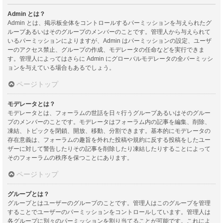
Admin とは？
Admin とは、掲示板全体をコントロールするパーミッションを与えられたグ
ループあるいはそのグループのメンバーのことです。管理人から与えられて
いるパーミッションによりますが、Admin はパーミッションの設定、ユーザ
ーのアクセス禁止、グループの作成、モデレータの任命などを実行できま
す。管理人によってはさらに Admin にグローバルモデレータの全パーミッシ
ョンを与えている場合もあるでしょう。
ページトップ
モデレータとは？
モデレータとは、フォーラムの世話を日々行うグループあるいはそのグルー
プのメンバーのことです。モデレータはフォーラム内の記事を編集、削除、
凍結、トピックを閉鎖、開放、移動、分割できます。基本的にモデレータの
存在意義は、フォーラムの趣旨を外れた投稿や規約に反する投稿をしたユー
ザーに対して警告したりその記事を削除したり凍結したりすることによって
そのフォーラムの秩序を保つことにあります。
ページトップ
グループとは？
グループとはユーザーのグループのことです。管理人はこのグループを管理
することでユーザーのパーミッションをコントロールしています。管理人は
各グループに別々のパーミッションを割り当てることが可能です。これによ