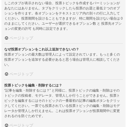
しこのタブが表示されない場合、投票トピックを作成するパーミッションが
あなたにはありません。タブをクリックしたら投票のお題と最低２つのオプ
ションを作ります。各オプションをテキストエリア内の別々の行に入力して
ください。投票期間を設けることもできますが、特に期間を設けない場合は 0
のままにしてください。ユーザーが選択できるオプション数 と 投票先オプシ
ョンの変更の許可 も同時に設定できます。
ページトップ
なぜ投票オプションをこれ以上追加できないの？
投票オプションの最大数は管理人によって設定されています。もっと多くの
投票オプションを追加する必要があると思う場合は管理人に相談してくださ
い。
ページトップ
投票トピックを編集・削除するには？
“記事を編集・削除するには？” と同様に、投票トピックの編集・削除はその
トピックの投稿者、モデレータ、管理人しか行うことができません。投票ト
ピックを編集するにはそのトピックの一番最初の記事の編集ボタンをクリッ
クしてください。一票でも投票されている投票トピックの編集・削除はモデ
レータか管理人しか行えません。これは投票オプションが投票期間中に変更
されるのを防ぐためです。
ページトップ