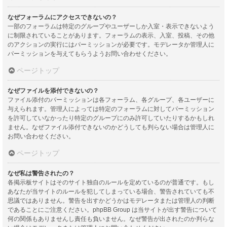
なぜフォーラムにアクセスできないの？
一部のフォーラムは特定のグループやユーザーしか入室・表示できないよう
に制限されていることがあります。フォーラムの表示、入室、投稿、その他
のアクションの実行にはパーミッションが必要です。モデレータか管理人に
パーミッションを与えてもらうようお問い合わせください。
ページトップ
なぜファイルを添付できないの？
ファイル添付のパーミッションは各フォーラム、各グループ、各ユーザーに
与えられます。管理人によっては特定のフォーラムに対してパーミッション
を許可していなかったり特定のグループにのみ許可していたりするかもしれ
ません。なぜファイル添付できないのかどうしても判らない場合は管理人に
お問い合わせください。
ページトップ
なぜ私は警告されたの？
各掲示板サイトはそのサイト独自のルールを定めているのが普通です。もし
あなたが当サイトのルールを犯してしまっている場合、警告されていても不
思議ではありません。警告を出すかどうかはモデレータまたは管理人の判断
であることにご注意ください。phpBB Group は当サイトが出す警告について
何の関係もありませんし責任も負いません。なぜ警告が出されたのか判らな