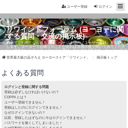
ユーザー登録
ログイン
リワインドフォーラム (ヨーヨーに関
する質問・交流の掲示板)
初めてご利用になられる方は、ページ上部の『ユーザー登録』をお願い
します。ヨーヨーでお困りのことがあれば当掲示板で聞いてみてくださ
い。できないトリック・ヨーヨー選び、なんでもOKです。ヨーヨーのプ
ロもお答えしています。
世界最大級の品ぞろえ ヨーヨーストア「リワインド」
掲示板トップ
よくある質問
ログインと登録に関する問題
登録は必ずしなければいけないの？
COPPA とは？
ユーザー登録できません！
登録はしたのにログインできません！
なぜログインできないの？
以前、登録したはずなのに今はログインできません！
パスワードを無くしてしまいました！
なぜ自動的にログオフしてしまうの？