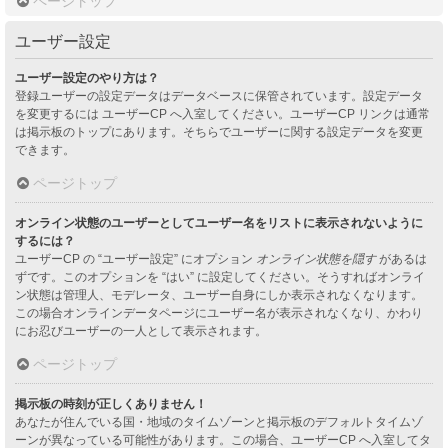
ページトップ
ユーザー設定
ユーザー設定のやり方は？
登録ユーザーの設定データはデータベースに保管されています。設定データ
を変更するには ユーザーCP へ入室してください。ユーザーCP リンクは通常
は掲示板のトップにあります。そちらでユーザーに関する設定データを変更
できます。
ページトップ
オンライン状態のユーザーとしてユーザー名をリストに表示されないように
するには？
ユーザーCP の “ユーザー設定” にオプション
オンライン状態を隠す
があるは
ずです。このオプションを “はい” に設定してください。そうすればオンライ
ン状態は管理人、モデレータ、ユーザー自身にしか表示されなくなります。
この場合オンラインデータページにユーザー名が表示されなくなり、かわり
にお忍びユーザーの一人として表示されます。
ページトップ
掲示板の時刻が正しくありません！
あなたが住んでいる国・地域のタイムゾーンと掲示板のデフォルトタイムゾ
ーンが異なっている可能性があります。この場合、ユーザーCP へ入室してタ