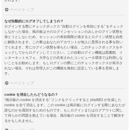
ページトップ
なぜ自動的にログオフしてしまうの？
ログインする際にチェックボックス “自動ログインを有効にする” をチェック
しなかった場合、掲示板はそのログインセッションのみしかログイン状態を
保とうとしないため、セッションの有効期限が過ぎるとログイン状態も自然
に解除されます。この事はあなたのアカウントが他人に悪用される事を防い
でくれます。常にログイン状態を保ちたい場合、このチェックボックスをチ
ェックしてからログインしてください。この自動ログイン機能は図書館、イ
ンターネットカフェ、大学などの共有されたコンピュータ環境では利用しな
いことをお勧めします。もしログインの際にこのチェックボックスが表示さ
れない場合、それは管理人がこの機能を無効に設定している事を意味しま
す。
ページトップ
cookie を消去したらどうなるの？
“掲示板の cookie を消去する” リンクをクリックすると phpBB3 が生成した
cookie を全て消去します。この cookie は掲示板にログインする際にあなたが
誰なのかを識別するためのものです。もしログインまたはログアウトに関し
て何らかの問題を抱えている場合、掲示板の cookie を消去することで解決す
るかもしれません。