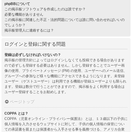
phpBBについて
この掲示板ソフトウェアを作成したのは誰ですか？
必要な機能がありません
この掲示板に関連した不正・法的問題については誰に問い合わせればいいの
でしょうか？
掲示板管理人に連絡するには？
ログインと登録に関する問題
登録は必ずしなければいけないの？
掲示板の管理方針によってはログインしなくても投稿できる場合があります
ので必ずしも登録する必要はありません。しかし登録することでユーザー画
像の使用、プライベートメッセージ (PM) の使用、ユーザーへのメール送信、
グループへの参加など様々な機能にアクセスできるようになります。未登録
ユーザー （ゲストユーザー） は利用できる機能が登録ユーザーよりも限られ
ます。登録は数分で行うことができますので、掲示板をよく利用する場合は
ユーザー登録することをお勧めします。
ページトップ
COPPA とは？
COPPA （児童オンライン・プライバシー保護法） とは、１３歳以下の子供に
個人情報を入力させるウェブサイトに対して、子供の個人情報の保管につい
ての承諾書を親または保護者から入手させる事を義務づける、アメリカ合衆