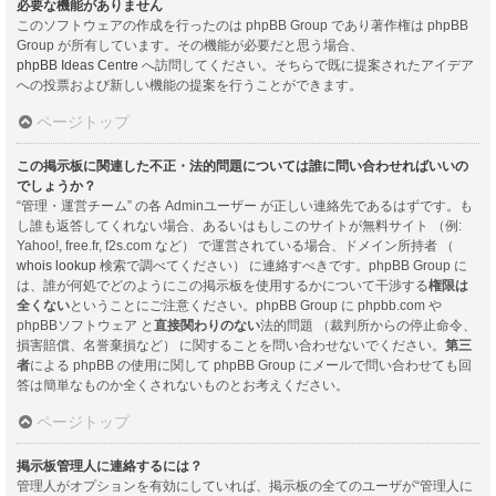
必要な機能がありません
このソフトウェアの作成を行ったのは phpBB Group であり著作権は phpBB
Group が所有しています。その機能が必要だと思う場合、
phpBB Ideas Centre
へ訪問してください。そちらで既に提案されたアイデア
への投票および新しい機能の提案を行うことができます。
ページトップ
この掲示板に関連した不正・法的問題については誰に問い合わせればいいの
でしょうか？
“管理・運営チーム” の各 Adminユーザー が正しい連絡先であるはずです。も
し誰も返答してくれない場合、あるいはもしこのサイトが無料サイト （例:
Yahoo!, free.fr, f2s.com など） で運営されている場合、ドメイン所持者 （
whois lookup
検索で調べてください） に連絡すべきです。phpBB Group に
は、誰が何処でどのようにこの掲示板を使用するかについて干渉する
権限は
全くない
ということにご注意ください。phpBB Group に phpbb.com や
phpBBソフトウェア と
直接関わりのない
法的問題 （裁判所からの停止命令、
損害賠償、名誉棄損など） に関することを問い合わせないでください。
第三
者
による phpBB の使用に関して phpBB Group にメールで問い合わせても回
答は簡単なものか全くされないものとお考えください。
ページトップ
掲示板管理人に連絡するには？
管理人がオプションを有効にしていれば、掲示板の全てのユーザが“管理人に