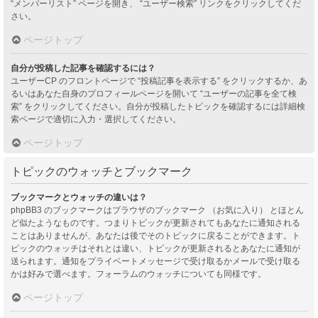
“メンバーリスト” ページを開き、 “ユーザー検索” リンクをクリックしてくだ
さい。
ページトップ
自分が投稿した記事を確認するには？
ユーザーCP のフロントページで “投稿記事を表示する” をクリックするか、あ
るいはあなた自身のプロフィールページを開いて “ユーザーの記事を全て検
索” をクリックしてください。自分が投稿したトピックを確認するには詳細検
索ページで適切に入力・選択してください。
ページトップ
トピックのウォッチとブックマーク
ブックマークとウォッチの違いは？
phpBB3 のブックマークはブラウザのブックマーク （お気に入り） とほとん
ど似たようなものです。つまりトピックが更新されてもあなたに通知される
ことはありませんが、あなたは後でそのトピックに戻ることができます。ト
ピックのウォッチはそれとは違い、トピックが更新されるとあなたに通知が
送られます。通知をプライベートメッセージで受け取るかメールで受け取る
かは好みで選べます。フォーラムのウォッチについても同様です。
ページトップ