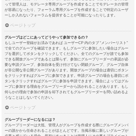
って管理人は、モデレータ専用グループを作成することでモデレータの管理
が容易になったり、フォーラム専用グループを作成することで特定のユーザ
ーしか入れないフォーラムを提供することが可能になったりします。
ページトップ
グループはどこにあってどうやって参加できるの？
もしユーザー登録がお済みであれば ユーザーCP 内のタブ “メンバーリスト”
で全てのグループを確認できます。もしグループに参加したい場合はグルー
プを選択してボタンをクリックしてください。全てのグループが誰でも参加
できる開放グループであるとは限らず、参加にグループリーダーの承認が必
要な申請グループ、参加自体を受け付けてない閉鎖グループ、グループ自体
が非公開な非公開グループがあります。開放グループの場合は適切にボタン
をクリックすればグループに参加できます。申請グループの場合も適切にボ
タンをクリックすればグループに参加を申請できます。場合によってはグル
ープに参加する理由をグループリーダーから訊かれることがあります。もし
何らかの理由で参加の申請を却下されてもグループリーダーを問い詰めるよ
うなことはしないでください。
ページトップ
グループリーダーになるには？
グループリーダーは大抵、管理人がグループを作成する際にグループメンバ
ーの誰かから任命されることがほとんどです。当掲示板に新しいグループが
必要と感じている場合、最初にすべきことは管理人にその事をプライベート