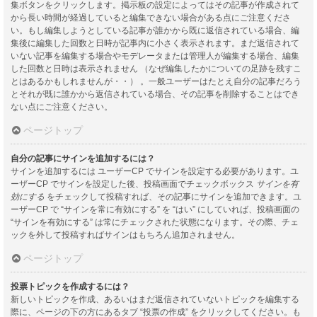
集ボタンをクリックします。掲示板の設定によってはその記事が作成されて
から長い時間が経過していると編集できない場合がある点にご注意くださ
い。もし編集しようとしている記事が誰かから既に返信されている場合、編
集後に編集した回数と日時が記事内に小さく表示されます。まだ返信されて
いない記事を編集する場合やモデレータまたは管理人が編集する場合、編集
した回数と日時は表示されません （なぜ編集したかについての足跡を残すこ
とはあるかもしれませんが・・） 。一般ユーザーはたとえ自分の記事だろう
とそれが既に誰かから返信されている場合、その記事を削除することはでき
ない点にご注意ください。
ページトップ
自分の記事にサインを追加するには？
サインを追加するには ユーザーCP でサインを設定する必要があります。ユ
ーザーCP でサインを設定した後、投稿画面でチェックボックス
サインを有
効にする
をチェックして投稿すれば、その記事にサインを追加できます。ユ
ーザーCP で “サインを常に有効にする” を “はい” にしていれば、投稿画面の
“サインを有効にする” は常にチェックされた状態になります。その際、チェ
ックを外して投稿すればサインはもちろん追加されません。
ページトップ
投票トピックを作成するには？
新しいトピックを作成、あるいはまだ返信されていないトピックを編集する
際に、ページの下の方にあるタブ “投票の作成” をクリックしてください。も