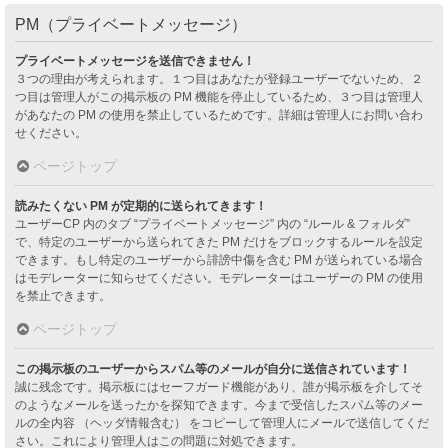
PM（プライベートメッセージ）
プライベートメッセージを送信できません！
３つの理由が考えられます。１つ目はあなたが登録ユーザーでないため、２
つ目は管理人がこの掲示板の PM 機能を停止しているため、３つ目は管理人
があなたの PM の使用を禁止しているためです。詳細は管理人にお問い合わ
せください。
ページトップ
読みたくない PM が定期的に送られてきます！
ユーザーCP 内のタブ “プライベートメッセージ” 内の “ルール & フォルダ”
で、特定のユーザーから送られてきた PM だけをブロックするルールを設定
できます。もし特定のユーザーから誹謗中傷を含む PM が送られている場合
はモデレーターに知らせてください。モデレーターはユーザーの PM の使用
を禁止できます。
ページトップ
この掲示板のユーザーからスパム等のメールが自分に送信されています！
誠に残念です。掲示板にはセーフガード機能があり、誰が掲示板を介してそ
のようなメールを送ったかを探知できます。今まで受信したスパム等のメー
ルの全内容 （ヘッダ情報含む） をコピーして管理人にメールで送信してくだ
さい。これにより管理人はこの問題に対処できます。