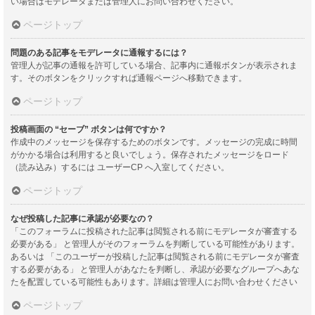
い場合はモデレータまたは管理人にお問い合わせください。
ページトップ
問題のある記事をモデレータに通報するには？
管理人が記事の通報を許可している場合、記事内に通報ボタンが表示されま
す。そのボタンをクリックすれば通報ページへ移動できます。
ページトップ
投稿画面の “セーブ” ボタンは何ですか？
作成中のメッセージを保存するためのボタンです。メッセージの完成に時間
がかかる場合は利用すると良いでしょう。保存されたメッセージをロード
（読み込み）するには ユーザーCP へ入室してください。
ページトップ
なぜ投稿した記事に承認が必要なの？
「このフォーラムに投稿された記事は閲覧される前にモデレータが審査する
必要がある」 と管理人がそのフォーラムを判断している可能性があります。
あるいは 「このユーザーが投稿した記事は閲覧される前にモデレータが審査
する必要がある」 と管理人があなたを判断し、承認が必要なグループへあな
たを配置している可能性もあります。詳細は管理人にお問い合わせください
ページトップ