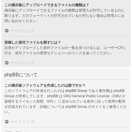
この掲示板にアップロードできるファイルの種類は？
掲示板にアップロードできるファイルの種類は管理人が許可しているものに
限ります。どのフォーマットが許可されているか判らない場合は管理人にお
問い合わせください。
ページトップ
投稿した添付ファイルを探すには？
自身がアップロードした添付ファイルの一覧を見つけるには、ユーザーCPに
行き、添付ファイルの管理セクションへのリンクを辿ってください。
ページトップ
phpBBについて
この掲示板ソフトウェアを作成したのは誰ですか？
このソフトウェアの作成を行ったのは
phpBB Group
であり著作権は phpBB
Group が所有しています。phpBB は GNU General Public License（GNU が
提唱するライセンス形態、GPL） に定められている条件に従って使用や配布
が許諾されています。詳細については phpBB Group のサイトをご参照くださ
い。
ページトップ