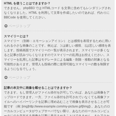
HTML を使うことはできますか？
できません。 phpBB3 では HTMLコード を文章に含めてもレンダリングされ
なくなりました。HTML を利用して文章を作成したいのであれば、代わりに
BBCode を使用してください。
ページトップ
スマイリーとは？
スマイリー （別称：エモーションアイコン） とは感情を表現するために用い
られる小さな画像のことです。例えば、:) は嬉しい感情、:(は悲しい感情を表
します。投稿画面でスマイリーの一覧が表示されます。スマイリーが多くな
ると記事が読みづらくなりますのでスマイリーの乱用はお控えください。ス
マイリーを乱用した記事はモデレータによる編集・削除・移動の対象となる
可能性があります。管理人も投稿の際に使用可能なスマイリーの数を制限す
るようになるでしょう。
ページトップ
記事の本文中に画像を載せることはできますか？
できます。もし管理人がファイル添付を許可していれば、あなたは画像をア
ップロードできます。一方、ファイル添付を許可されていなくても画像ファ
イルへのハイパーリンクを記事に埋め込むことで画像を表示させることが可
能です （例: [img]http://www.example.com/my-picture.gif[/img]) 。あなたのロ
ーカルコンピュータがウェブサーバでない限り、あなたのローカルコンピュ
ータにのみ存在する画像を記事に表示させることはできません。またアクセ