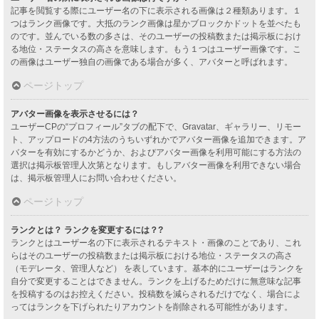
記事を閲覧する際にユーザー名の下に表示される画像は２種類あります。１
つはランク画像です。大抵のランク画像は星かブロックかドットを並べたも
のです。並んでいる数の多さは、そのユーザーの投稿数または掲示板におけ
る地位・ステータスの高さを意味します。もう１つはユーザー画像です。こ
の画像はユーザー独自の画像である場合が多く、アバターと呼ばれます。
ページトップ
アバター画像を表示させるには？
ユーザーCPの“プロフィール”タブの配下で、Gravatar、ギャラリー、リモー
ト、アップロードの4方法のうちいずれかでアバター画像を追加できます。ア
バターを有効にするかどうか、およびアバター画像を利用可能にする方法の
選択は掲示板管理人次第となります。もしアバター画像を利用できない場合
は、掲示板管理人にお問い合わせください。
ページトップ
ランクとは？ ランクを変更するには？?
ランクとはユーザー名の下に表示されるテキスト・画像のことであり、これ
らはそのユーザーの投稿数または掲示板における地位・ステータスの高さ
（モデレータ、管理人など） を表しています。基本的にユーザーはランクを
自分で変更することはできません。ランクを上げるためだけに無意味な記事
を投稿するのはお控えください。投稿数を減らされるだけでなく、場合によ
ってはランクを下げられたりアカウントを削除される可能性があります。