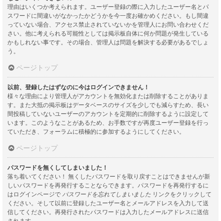
理由はいくつか考えられます。ユーザー登録の際に入力したユーザー名とパ
スワードに間違いがなかったかどうかを今一度お確かめください。もし間違
っていない場合、アクセス禁止されていないかを管理人にお問い合わせくだ
さい。他に考えられる可能性としては掲示板自体に何か問題が発生している
かもしれない事です。その場合、管理人は問題を解決する必要があるでしょ
う。
ページトップ
以前、登録したはずなのに今はログインできません！
様々な理由により管理人がアカウントを無効化または削除することがありま
す。また大抵の掲示板はデータベースのサイズを少しでも減らすため、長い
間投稿していないユーザーのアカウントを定期的に削除するように設定して
います。このようなことがあるため、お手数ですが再度ユーザー登録を行っ
ていただき、フォーラムに積極的に参加するようにしてください。
ページトップ
パスワードを無くしてしまいました！
落ち着いてください！ 無くしたパスワードを取り戻すことはできませんが新
しいパスワードを再発行することならできます。パスワードを再発行するに
はログインページで
パスワードを忘れてしまいました
リンクをクリックして
ください。そして以前に登録したユーザー名とメールアドレスを入力して送
信してください。再発行されたパスワードは入力したメールアドレスに送信
されます。