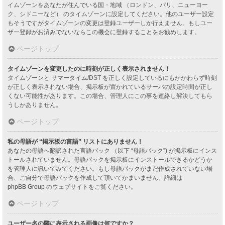
イムゾーンをあなたが住んでいる国・地域 （ロンドン、パリ、ニューヨー
ク、シドニーなど） のタイムゾーンに設定してください。他のユーザー設定
もそうですがタイムゾーンの変更は登録ユーザーしか行えません。もしユー
ザー登録がお済みでないならこの機会に登録することをお勧めします。
ページトップ
タイムゾーンを変更したのに時刻が正しく表示されません！
タイムゾーンと サマータイム/DST を正しく設定しているにもかかわらず時刻
が正しく表示されない場合、掲示板が置かれているサーバの設定時間が正し
くない可能性があります。この場合、管理人にこの事を連絡し解決してもら
うしかありません。
ページトップ
私の母語が “掲示板の言語” リストにありません！
あなたの母語へ翻訳された言語パック （以下 “母語パック”) が掲示板にインス
トールされていません。母語パックを掲示板にインストールできるかどうか
を管理人に訊いてみてください。もし母語パックがまだ作成されていない場
合、ご自分で母語パックを作成して頂いてかまいません。詳細は
phpBB Group
のウェブサイトをご覧ください。
ページトップ
ユーザー名の隣に表示される画像は何ですか？