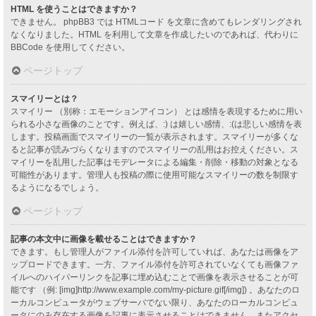
HTML を使うことはできますか？
できません。 phpBB3 では HTMLコード を文章に含めてもレンダリングされ
なくなりました。HTML を利用して文章を作成したいのであれば、代わりに
BBCode を使用してください。
ページトップ
スマイリーとは？
スマイリー （別称：エモーションアイコン） とは感情を表現するために用い
られる小さな画像のことです。例えば、:) は嬉しい感情、:(は悲しい感情を表
します。投稿画面でスマイリーの一覧が表示されます。スマイリーが多くな
ると記事が読みづらくなりますのでスマイリーの乱用はお控えください。ス
マイリーを乱用した記事はモデレータによる編集・削除・移動の対象となる
可能性があります。管理人も投稿の際に使用可能なスマイリーの数を制限す
るようになるでしょう。
ページトップ
記事の本文中に画像を載せることはできますか？
できます。もし管理人がファイル添付を許可していれば、あなたは画像をア
ップロードできます。一方、ファイル添付を許可されていなくても画像ファ
イルへのハイパーリンクを記事に埋め込むことで画像を表示させることが可
能です （例: [img]http://www.example.com/my-picture.gif[/img]) 。あなたのロ
ーカルコンピュータがウェブサーバでない限り、あなたのローカルコンピュ
ータにのみ存在する画像を記事に表示させることはできません。またアクセ