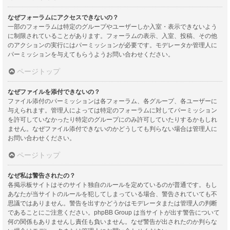
なぜフォーラムにアクセスできないの？
一部のフォーラムは特定のグループやユーザーしか入室・表示できないよう
に制限されていることがあります。フォーラムの表示、入室、投稿、その他
のアクションの実行にはパーミッションが必要です。モデレータか管理人に
パーミッションを与えてもらうようお問い合わせください。
ページトップ
なぜファイルを添付できないの？
ファイル添付のパーミッションは各フォーラム、各グループ、各ユーザーに
与えられます。管理人によっては特定のフォーラムに対してパーミッション
を許可していなかったり特定のグループにのみ許可していたりするかもしれ
ません。なぜファイル添付できないのかどうしても判らない場合は管理人に
お問い合わせください。
ページトップ
なぜ私は警告されたの？
各掲示板サイトはそのサイト独自のルールを定めているのが普通です。もし
あなたが当サイトのルールを犯してしまっている場合、警告されていても不
思議ではありません。警告を出すかどうかはモデレータまたは管理人の判断
であることにご注意ください。phpBB Group は当サイトが出す警告について
何の関係もありませんし責任も負いません。なぜ警告が出されたのか判らな