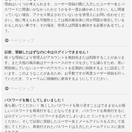
理由はいくつか考えられます。ユーザー登録の際に入力したユーザー名とパ
スワードに間違いがなかったかどうかを今一度お確かめください。もし間違
っていない場合、アクセス禁止されていないかを管理人にお問い合わせくだ
さい。他に考えられる可能性としては掲示板自体に何か問題が発生している
かもしれない事です。その場合、管理人は問題を解決する必要があるでしょ
う。
ページトップ
以前、登録したはずなのに今はログインできません！
様々な理由により管理人がアカウントを無効化または削除することがありま
す。また大抵の掲示板はデータベースのサイズを少しでも減らすため、長い
間投稿していないユーザーのアカウントを定期的に削除するように設定して
います。このようなことがあるため、お手数ですが再度ユーザー登録を行っ
ていただき、フォーラムに積極的に参加するようにしてください。
ページトップ
パスワードを無くしてしまいました！
落ち着いてください！ 無くしたパスワードを取り戻すことはできませんが新
しいパスワードを再発行することならできます。パスワードを再発行するに
はログインページで
パスワードを忘れてしまいました
リンクをクリックして
ください。そして以前に登録したユーザー名とメールアドレスを入力して送
信してください。再発行されたパスワードは入力したメールアドレスに送信
されます。