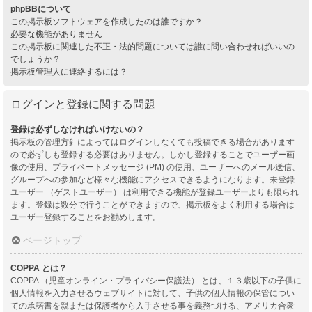
phpBBについて
この掲示板ソフトウェアを作成したのは誰ですか？
必要な機能がありません
この掲示板に関連した不正・法的問題については誰に問い合わせればいいの
でしょうか？
掲示板管理人に連絡するには？
ログインと登録に関する問題
登録は必ずしなければいけないの？
掲示板の管理方針によってはログインしなくても投稿できる場合があります
ので必ずしも登録する必要はありません。しかし登録することでユーザー画
像の使用、プライベートメッセージ (PM) の使用、ユーザーへのメール送信、
グループへの参加など様々な機能にアクセスできるようになります。未登録
ユーザー （ゲストユーザー） は利用できる機能が登録ユーザーよりも限られ
ます。登録は数分で行うことができますので、掲示板をよく利用する場合は
ユーザー登録することをお勧めします。
ページトップ
COPPA とは？
COPPA （児童オンライン・プライバシー保護法） とは、１３歳以下の子供に
個人情報を入力させるウェブサイトに対して、子供の個人情報の保管につい
ての承諾書を親または保護者から入手させる事を義務づける、アメリカ合衆