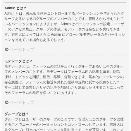
Admin とは？
Admin とは、掲示板全体をコントロールするパーミッションを与えられたグ
ループあるいはそのグループのメンバーのことです。管理人から与えられて
いるパーミッションによりますが、Admin はパーミッションの設定、ユーザ
ーのアクセス禁止、グループの作成、モデレータの任命などを実行できま
す。管理人によってはさらに Admin にグローバルモデレータの全パーミッシ
ョンを与えている場合もあるでしょう。
ページトップ
モデレータとは？
モデレータとは、フォーラムの世話を日々行うグループあるいはそのグルー
プのメンバーのことです。モデレータはフォーラム内の記事を編集、削除、
凍結、トピックを閉鎖、開放、移動、分割できます。基本的にモデレータの
存在意義は、フォーラムの趣旨を外れた投稿や規約に反する投稿をしたユー
ザーに対して警告したりその記事を削除したり凍結したりすることによって
そのフォーラムの秩序を保つことにあります。
ページトップ
グループとは？
グループとはユーザーのグループのことです。管理人はこのグループを管理
することでユーザーのパーミッションをコントロールしています。管理人は
各グループに別々のパーミッションを割り当てることが可能です。これによ