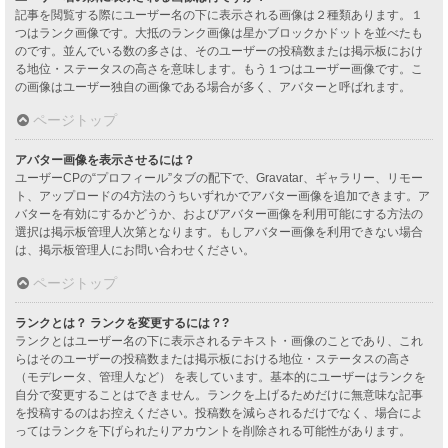
記事を閲覧する際にユーザー名の下に表示される画像は２種類あります。１
つはランク画像です。大抵のランク画像は星かブロックかドットを並べたも
のです。並んでいる数の多さは、そのユーザーの投稿数または掲示板におけ
る地位・ステータスの高さを意味します。もう１つはユーザー画像です。こ
の画像はユーザー独自の画像である場合が多く、アバターと呼ばれます。
ページトップ
アバター画像を表示させるには？
ユーザーCPの“プロフィール”タブの配下で、Gravatar、ギャラリー、リモー
ト、アップロードの4方法のうちいずれかでアバター画像を追加できます。ア
バターを有効にするかどうか、およびアバター画像を利用可能にする方法の
選択は掲示板管理人次第となります。もしアバター画像を利用できない場合
は、掲示板管理人にお問い合わせください。
ページトップ
ランクとは？ ランクを変更するには？?
ランクとはユーザー名の下に表示されるテキスト・画像のことであり、これ
らはそのユーザーの投稿数または掲示板における地位・ステータスの高さ
（モデレータ、管理人など） を表しています。基本的にユーザーはランクを
自分で変更することはできません。ランクを上げるためだけに無意味な記事
を投稿するのはお控えください。投稿数を減らされるだけでなく、場合によ
ってはランクを下げられたりアカウントを削除される可能性があります。