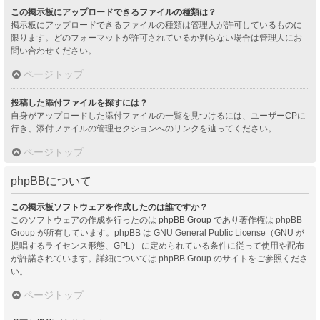
この掲示板にアップロードできるファイルの種類は？
掲示板にアップロードできるファイルの種類は管理人が許可しているものに
限ります。どのフォーマットが許可されているか判らない場合は管理人にお
問い合わせください。
ページトップ
投稿した添付ファイルを探すには？
自身がアップロードした添付ファイルの一覧を見つけるには、ユーザーCPに
行き、添付ファイルの管理セクションへのリンクを辿ってください。
ページトップ
phpBBについて
この掲示板ソフトウェアを作成したのは誰ですか？
このソフトウェアの作成を行ったのは
phpBB Group
であり著作権は phpBB
Group が所有しています。phpBB は GNU General Public License（GNU が
提唱するライセンス形態、GPL） に定められている条件に従って使用や配布
が許諾されています。詳細については phpBB Group のサイトをご参照くださ
い。
ページトップ