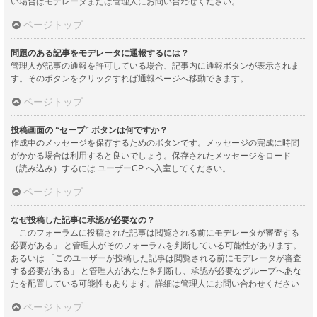
い場合はモデレータまたは管理人にお問い合わせください。
ページトップ
問題のある記事をモデレータに通報するには？
管理人が記事の通報を許可している場合、記事内に通報ボタンが表示されま
す。そのボタンをクリックすれば通報ページへ移動できます。
ページトップ
投稿画面の “セーブ” ボタンは何ですか？
作成中のメッセージを保存するためのボタンです。メッセージの完成に時間
がかかる場合は利用すると良いでしょう。保存されたメッセージをロード
（読み込み）するには ユーザーCP へ入室してください。
ページトップ
なぜ投稿した記事に承認が必要なの？
「このフォーラムに投稿された記事は閲覧される前にモデレータが審査する
必要がある」 と管理人がそのフォーラムを判断している可能性があります。
あるいは 「このユーザーが投稿した記事は閲覧される前にモデレータが審査
する必要がある」 と管理人があなたを判断し、承認が必要なグループへあな
たを配置している可能性もあります。詳細は管理人にお問い合わせください
ページトップ