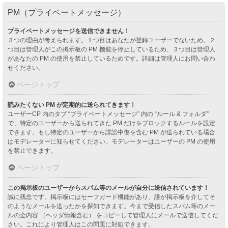
PM（プライベートメッセージ）
プライベートメッセージを送信できません！
３つの理由が考えられます。１つ目はあなたが登録ユーザーでないため、２
つ目は管理人がこの掲示板の PM 機能を停止しているため、３つ目は管理人
があなたの PM の使用を禁止しているためです。詳細は管理人にお問い合わ
せください。
ページトップ
読みたくない PM が定期的に送られてきます！
ユーザーCP 内のタブ “プライベートメッセージ” 内の “ルール & フォルダ”
で、特定のユーザーから送られてきた PM だけをブロックするルールを設定
できます。もし特定のユーザーから誹謗中傷を含む PM が送られている場合
はモデレーターに知らせてください。モデレーターはユーザーの PM の使用
を禁止できます。
ページトップ
この掲示板のユーザーからスパム等のメールが自分に送信されています！
誠に残念です。掲示板にはセーフガード機能があり、誰が掲示板を介してそ
のようなメールを送ったかを探知できます。今まで受信したスパム等のメー
ルの全内容 （ヘッダ情報含む） をコピーして管理人にメールで送信してくだ
さい。これにより管理人はこの問題に対処できます。