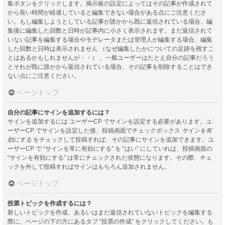
集ボタンをクリックします。掲示板の設定によってはその記事が作成されて
から長い時間が経過していると編集できない場合がある点にご注意くださ
い。もし編集しようとしている記事が誰かから既に返信されている場合、編
集後に編集した回数と日時が記事内に小さく表示されます。まだ返信されて
いない記事を編集する場合やモデレータまたは管理人が編集する場合、編集
した回数と日時は表示されません （なぜ編集したかについての足跡を残すこ
とはあるかもしれませんが・・） 。一般ユーザーはたとえ自分の記事だろう
とそれが既に誰かから返信されている場合、その記事を削除することはでき
ない点にご注意ください。
ページトップ
自分の記事にサインを追加するには？
サインを追加するには ユーザーCP でサインを設定する必要があります。ユ
ーザーCP でサインを設定した後、投稿画面でチェックボックス
サインを有
効にする
をチェックして投稿すれば、その記事にサインを追加できます。ユ
ーザーCP で “サインを常に有効にする” を “はい” にしていれば、投稿画面の
“サインを有効にする” は常にチェックされた状態になります。その際、チェ
ックを外して投稿すればサインはもちろん追加されません。
ページトップ
投票トピックを作成するには？
新しいトピックを作成、あるいはまだ返信されていないトピックを編集する
際に、ページの下の方にあるタブ “投票の作成” をクリックしてください。も