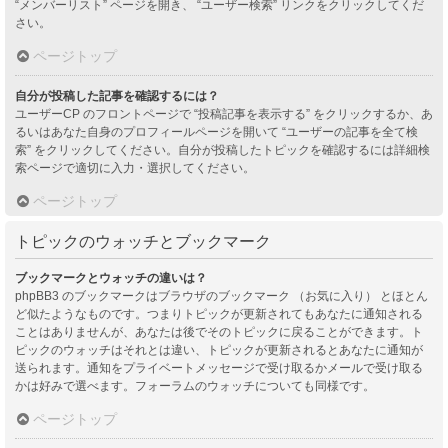
“メンバーリスト” ページを開き、 “ユーザー検索” リンクをクリックしてくだ
さい。
ページトップ
自分が投稿した記事を確認するには？
ユーザーCP のフロントページで “投稿記事を表示する” をクリックするか、あ
るいはあなた自身のプロフィールページを開いて “ユーザーの記事を全て検
索” をクリックしてください。自分が投稿したトピックを確認するには詳細検
索ページで適切に入力・選択してください。
ページトップ
トピックのウォッチとブックマーク
ブックマークとウォッチの違いは？
phpBB3 のブックマークはブラウザのブックマーク （お気に入り） とほとん
ど似たようなものです。つまりトピックが更新されてもあなたに通知される
ことはありませんが、あなたは後でそのトピックに戻ることができます。ト
ピックのウォッチはそれとは違い、トピックが更新されるとあなたに通知が
送られます。通知をプライベートメッセージで受け取るかメールで受け取る
かは好みで選べます。フォーラムのウォッチについても同様です。
ページトップ