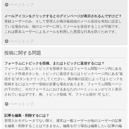
ページトップ
メールアイコンをクリックするとログインページが表示されるんですけど？
登録ユーザーのみ、そして管理人が掲示板経由のメール送信を有効に設定し
ている場合のみ、他のユーザーに対してメールを送信することが可能です。
これは匿名ユーザーによるメールを利用した悪質な行為を防ぐためです。
ページトップ
投稿に関する問題
フォーラムにトピックを投稿、またはトピックに返信するには？
フォーラムに新しいトピックを投稿するにはフォーラム閲覧ページ内にある
トピック作成ボタンを、トピックに返信するにはトピックページ内にある“返
信する”ボタンをクリックしてください。掲示板の設定によってはトピックを
投稿するにはユーザー登録が必要な場合があります。フォーラム閲覧ページ
の下の方に、そのフォーラムにおけるあなたのパーミッションがリスト表示
されているはずです。例、トピック投稿: 可、ファイル添付: 可 など。
ページトップ
記事を編集・削除するには？
管理人かモデレータでない限り、通常は一般ユーザーが他のユーザーの記事
を編集・削除することはできません。編集を行う場合は編集したい記事の編