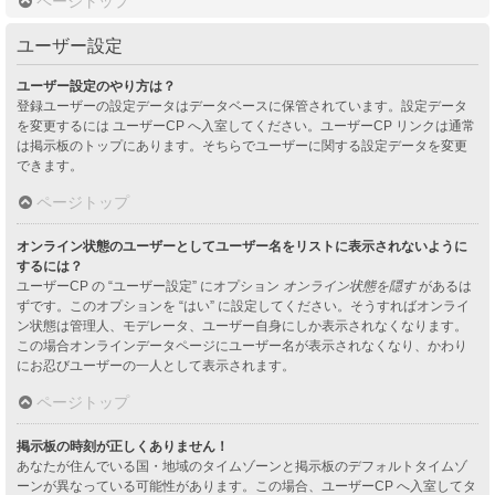
ページトップ
ユーザー設定
ユーザー設定のやり方は？
登録ユーザーの設定データはデータベースに保管されています。設定データ
を変更するには ユーザーCP へ入室してください。ユーザーCP リンクは通常
は掲示板のトップにあります。そちらでユーザーに関する設定データを変更
できます。
ページトップ
オンライン状態のユーザーとしてユーザー名をリストに表示されないように
するには？
ユーザーCP の “ユーザー設定” にオプション
オンライン状態を隠す
があるは
ずです。このオプションを “はい” に設定してください。そうすればオンライ
ン状態は管理人、モデレータ、ユーザー自身にしか表示されなくなります。
この場合オンラインデータページにユーザー名が表示されなくなり、かわり
にお忍びユーザーの一人として表示されます。
ページトップ
掲示板の時刻が正しくありません！
あなたが住んでいる国・地域のタイムゾーンと掲示板のデフォルトタイムゾ
ーンが異なっている可能性があります。この場合、ユーザーCP へ入室してタ