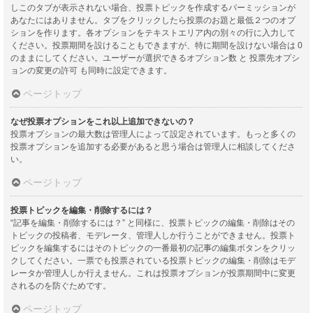
しこのタブが表示されない場合、投票トピックを作成するパーミッションが
あなたにはありません。タブをクリックしたら投票のお題と最低２つのオプ
ションを作ります。各オプションをテキストエリア内の別々の行に入力して
ください。投票期間を設けることもできますが、特に期間を設けない場合は 0
のままにしてください。ユーザーが選択できるオプション数 と 投票先オプシ
ョンの変更の許可 も同時に設定できます。
ページトップ
なぜ投票オプションをこれ以上追加できないの？
投票オプションの最大数は管理人によって設定されています。もっと多くの
投票オプションを追加する必要があると思う場合は管理人に相談してくださ
い。
ページトップ
投票トピックを編集・削除するには？
“記事を編集・削除するには？” と同様に、投票トピックの編集・削除はその
トピックの投稿者、モデレータ、管理人しか行うことができません。投票ト
ピックを編集するにはそのトピックの一番最初の記事の編集ボタンをクリッ
クしてください。一票でも投票されている投票トピックの編集・削除はモデ
レータか管理人しか行えません。これは投票オプションが投票期間中に変更
されるのを防ぐためです。
ページトップ