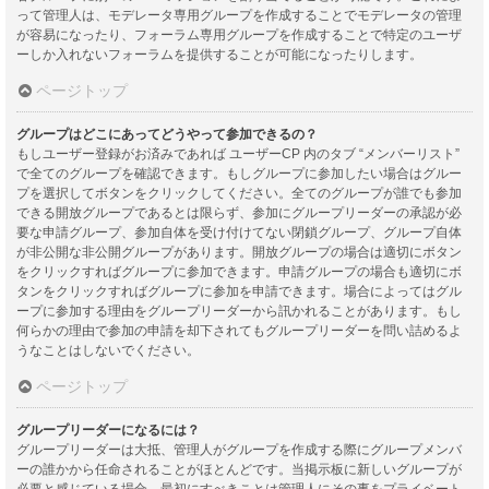
って管理人は、モデレータ専用グループを作成することでモデレータの管理
が容易になったり、フォーラム専用グループを作成することで特定のユーザ
ーしか入れないフォーラムを提供することが可能になったりします。
ページトップ
グループはどこにあってどうやって参加できるの？
もしユーザー登録がお済みであれば ユーザーCP 内のタブ “メンバーリスト”
で全てのグループを確認できます。もしグループに参加したい場合はグルー
プを選択してボタンをクリックしてください。全てのグループが誰でも参加
できる開放グループであるとは限らず、参加にグループリーダーの承認が必
要な申請グループ、参加自体を受け付けてない閉鎖グループ、グループ自体
が非公開な非公開グループがあります。開放グループの場合は適切にボタン
をクリックすればグループに参加できます。申請グループの場合も適切にボ
タンをクリックすればグループに参加を申請できます。場合によってはグル
ープに参加する理由をグループリーダーから訊かれることがあります。もし
何らかの理由で参加の申請を却下されてもグループリーダーを問い詰めるよ
うなことはしないでください。
ページトップ
グループリーダーになるには？
グループリーダーは大抵、管理人がグループを作成する際にグループメンバ
ーの誰かから任命されることがほとんどです。当掲示板に新しいグループが
必要と感じている場合、最初にすべきことは管理人にその事をプライベート