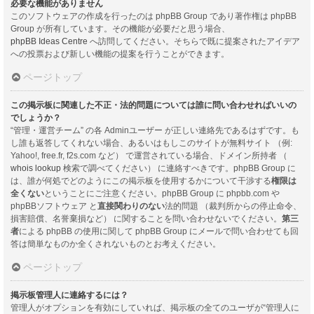
必要な機能がありません
このソフトウェアの作成を行ったのは phpBB Group であり著作権は phpBB
Group が所有しています。その機能が必要だと思う場合、
phpBB Ideas Centre
へ訪問してください。そちらで既に提案されたアイデア
への投票および新しい機能の提案を行うことができます。
ページトップ
この掲示板に関連した不正・法的問題については誰に問い合わせればいいの
でしょうか？
“管理・運営チーム” の各 Adminユーザー が正しい連絡先であるはずです。も
し誰も返答してくれない場合、あるいはもしこのサイトが無料サイト （例:
Yahoo!, free.fr, f2s.com など） で運営されている場合、ドメイン所持者 （
whois lookup
検索で調べてください） に連絡すべきです。phpBB Group に
は、誰が何処でどのようにこの掲示板を使用するかについて干渉する
権限は
全くない
ということにご注意ください。phpBB Group に phpbb.com や
phpBBソフトウェア と
直接関わりのない
法的問題 （裁判所からの停止命令、
損害賠償、名誉棄損など） に関することを問い合わせないでください。
第三
者
による phpBB の使用に関して phpBB Group にメールで問い合わせても回
答は簡単なものか全くされないものとお考えください。
ページトップ
掲示板管理人に連絡するには？
管理人がオプションを有効にしていれば、掲示板の全てのユーザが“管理人に