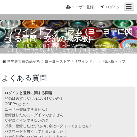
ユーザー登録
ログイン
リワインドフォーラム (ヨーヨーに関
する質問・交流の掲示板)
初めてご利用になられる方は、ページ上部の『ユーザー登録』をお願い
します。ヨーヨーでお困りのことがあれば当掲示板で聞いてみてくださ
い。できないトリック・ヨーヨー選び、なんでもOKです。ヨーヨーのプ
ロもお答えしています。
世界最大級の品ぞろえ ヨーヨーストア「リワインド」
掲示板トップ
よくある質問
ログインと登録に関する問題
登録は必ずしなければいけないの？
COPPA とは？
ユーザー登録できません！
登録はしたのにログインできません！
なぜログインできないの？
以前、登録したはずなのに今はログインできません！
パスワードを無くしてしまいました！
なぜ自動的にログオフしてしまうの？