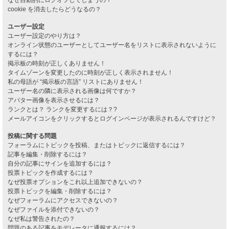
cookie を消去したらどうなるの？
ユーザー設定
ユーザー設定のやり方は？
オンライン状態のユーザーとしてユーザー名をリストに表示されないように
するには？
掲示板の時刻が正しくありません！
タイムゾーンを変更したのに時刻が正しく表示されません！
私の母語が “掲示板の言語” リストにありません！
ユーザー名の隣に表示される画像は何ですか？
アバター画像を表示させるには？
ランクとは？ ランクを変更するには？?
メールアイコンをクリックするとログインページが表示されるんですけど？
投稿に関する問題
フォーラムにトピックを投稿、またはトピックに返信するには？
記事を編集・削除するには？
自分の記事にサインを追加するには？
投票トピックを作成するには？
なぜ投票オプションをこれ以上追加できないの？
投票トピックを編集・削除するには？
なぜフォーラムにアクセスできないの？
なぜファイルを添付できないの？
なぜ私は警告されたの？
問題のある記事をモデレータに通報するには？