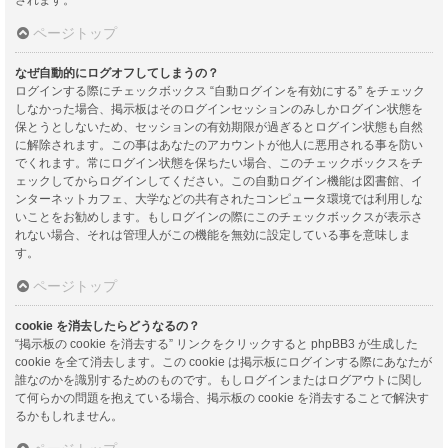
ページトップ
なぜ自動的にログオフしてしまうの？
ログインする際にチェックボックス “自動ログインを有効にする” をチェック
しなかった場合、掲示板はそのログインセッションのみしかログイン状態を
保とうとしないため、セッションの有効期限が過ぎるとログイン状態も自然
に解除されます。この事はあなたのアカウントが他人に悪用される事を防い
でくれます。常にログイン状態を保ちたい場合、このチェックボックスをチ
ェックしてからログインしてください。この自動ログイン機能は図書館、イ
ンターネットカフェ、大学などの共有されたコンピュータ環境では利用しな
いことをお勧めします。もしログインの際にこのチェックボックスが表示さ
れない場合、それは管理人がこの機能を無効に設定している事を意味しま
す。
ページトップ
cookie を消去したらどうなるの？
“掲示板の cookie を消去する” リンクをクリックすると phpBB3 が生成した
cookie を全て消去します。この cookie は掲示板にログインする際にあなたが
誰なのかを識別するためのものです。もしログインまたはログアウトに関し
て何らかの問題を抱えている場合、掲示板の cookie を消去することで解決す
るかもしれません。