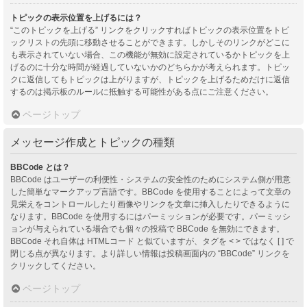
トピックの表示位置を上げるには？
“このトピックを上げる” リンクをクリックすればトピックの表示位置をトピ
ックリストの先頭に移動させることができます。しかしそのリンクがどこに
も表示されていない場合、この機能が無効に設定されているかトピックを上
げるのに十分な時間が経過していないかのどちらかが考えられます。トピッ
クに返信してもトピックは上がりますが、トピックを上げるためだけに返信
するのは掲示板のルールに抵触する可能性がある点にご注意ください。
ページトップ
メッセージ作成とトピックの種類
BBCode とは？
BBCode はユーザーの利便性・システムの安全性のためにシステム側が用意
した簡単なマークアップ言語です。BBCode を使用することによって文章の
見栄えをコントロールしたり画像やリンクを文章に挿入したりできるように
なります。BBCode を使用するにはパーミッションが必要です。パーミッシ
ョンが与えられている場合でも個々の投稿で BBCode を無効にできます。
BBCode それ自体は HTMLコード と似ていますが、タグを < > ではなく [ ] で
閉じる点が異なります。より詳しい情報は投稿画面内の “BBCode” リンクを
クリックしてください。
ページトップ